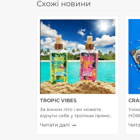
Схожі новини
TROPIC VIBES
CRA
За вікном літо і ви можете
Унік
відчути себе у тропіках прямо
НОВИ
зараз! Наші зволожуючі
на Р
Читати далі
Чита
аромати – ідеальний спосіб
про 
освіжити та зволожити шкіру
вели