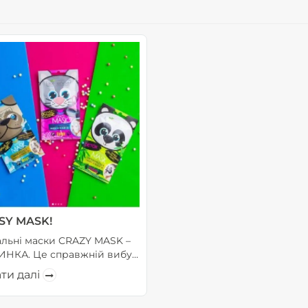
SY MASK!
альні маски CRAZY MASK –
НКА. Це справжній вибух
осійському ринку Подбайте
ти далі
свою шкіру роблячи це з
ким задоволенням. Мопси