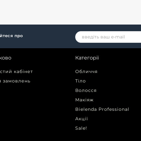
ки та панди піднімуть Вам
ій..
айтеся про
ково
Категорії
стий кабінет
Обличчя
я замовлень
Тіло
Волосся
Макіяж
Bielenda Professional
Акції
Sale!