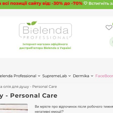
сі позиції сайту від:
-30%
до
-70%
🤍 Встигніть з
Інтернет-магазин офіційного
дистриб'ютора Bielenda в Україні
elenda Professional
SupremeLab
Dermika
FaceBoo
а олія для душу - Personal Care
 - Personal Care
Ви мрієте про відпочинок після робочого тижня
негативні емоції?