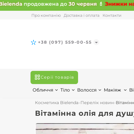
ielenda
продовжена до
30 червня
💄
Знижки на в
Про компанію
Доставка і оплата
Контакти
+38 (097) 559-00-55
Серії товарів
Обличчя
Тіло
Волосся
Макіяж
Bi
Косметика Bielenda
Перелік новин
Вітамінн
Вітамінна олія для душу