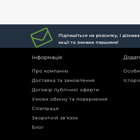
протягом дня. Ми
коти
попереджаємо – Вам
настр
сподобаєт..
Підпишіться на розсилку, і дізнав
акції та знижки першими!
Інформація
Додат
Про компанію
Особи
Доставка та замовлення
Історі
Договір публічної оферти
Умови обміну та повернення
Співпраця
Зворотній зв’язок
Блог