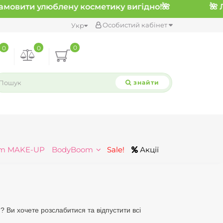
амовити улюблену косметику вигідно!
🌺
Особистий кабінет
Укр
0
0
0
знайти
m MAKE-UP
BodyBoom
Sale!
Акції
? Ви хочете розслабитися та відпустити всі