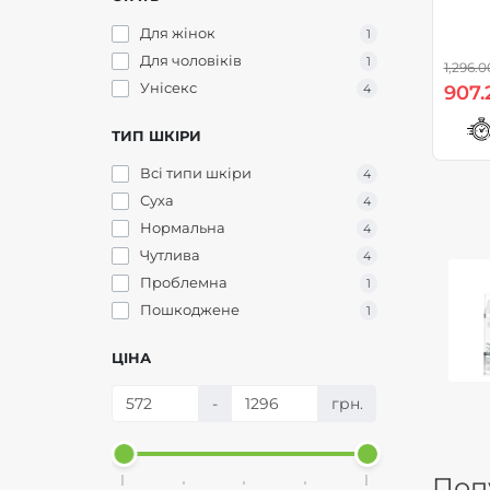
Проти пігментних плям
1
Для жінок
1
Розгладження
4
Для чоловіків
1
1,296.0
Унісекс
4
907.
ТИП ШКІРИ
Всі типи шкіри
4
Суха
4
Нормальна
4
Чутлива
4
Проблемна
1
Пошкоджене
1
ЦІНА
-
грн.
Поп