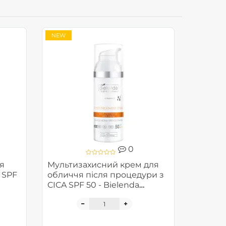
NEW
0
я
Мультизахисний крем для
 SPF
обличчя після процедури з
CICA SPF 50 - Bielenda
Face
Professional Protective Face
Program