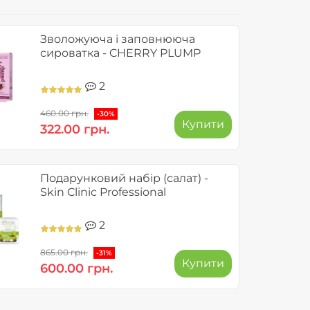
Зволожуюча і заповнююча
сироватка - CHERRY PLUMP
2
460.00 грн.
-30%
Купити
322.00 грн.
Подарунковий набір (салат) -
Skin Clinic Professional
2
865.00 грн.
-31%
Купити
600.00 грн.