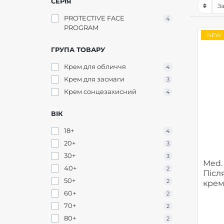
СЕРІЯ
PROTECTIVE FACE
4
PROGRAM
NEW
ГРУПА ТОВАРУ
Крем для обличчя
4
Крем для засмаги
3
Крем сонцезахисний
4
ВІК
18+
4
20+
3
30+
3
Med.
40+
2
Післ
50+
2
крем
Biele
60+
2
Prot
70+
2
80+
2