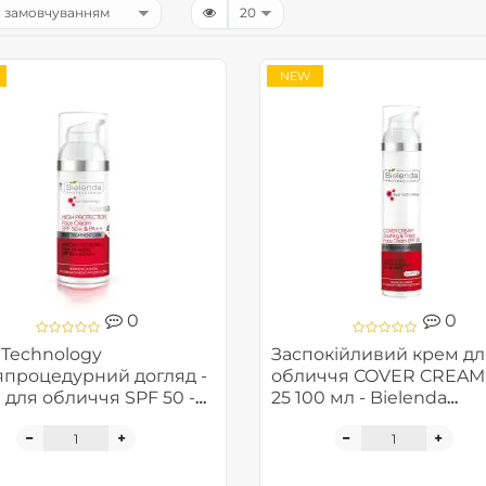
NEW
0
0
 Technology
Заспокійливий крем дл
япроцедурний догляд -
обличчя COVER CREAM
 для обличчя SPF 50 -
25 100 мл - Bielenda
nda Professional
Professional Protective 
ective Face Program
Program