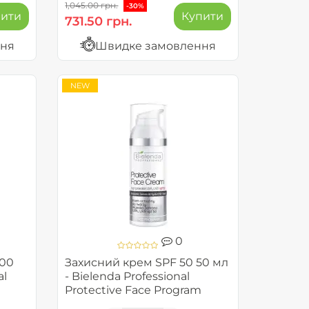
1,045.00 грн.
-30%
пити
Купити
731.50 грн.
ння
Швидке замовлення
NEW
0
100
Захисний крем SPF 50 50 мл
al
- Bielenda Professional
Protective Face Program