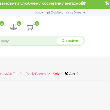
амовити улюблену косметику вигідно!
🌺
Особистий кабінет
Укр
0
0
0
знайти
m MAKE-UP
BodyBoom
Sale!
Акції