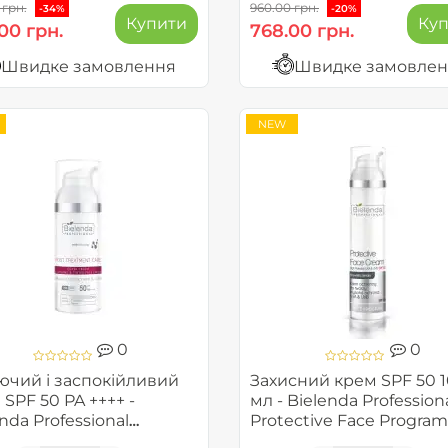
 грн.
960.00 грн.
-34%
-20%
Купити
Ку
00 грн.
768.00 грн.
Швидке замовлення
Швидке замовле
NEW
0
0
ючий і заспокійливий
Захисний крем SPF 50 
SPF 50 PA ++++ -
мл - Bielenda Profession
nda Professional
Protective Face Program
ective Face Program