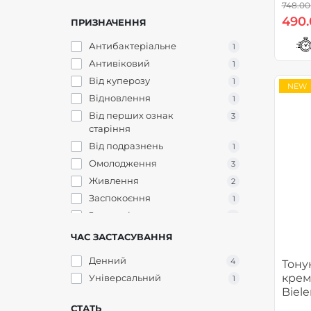
748.00
490.
ПРИЗНАЧЕННЯ
Антибактеріальне
1
Антивіковий
1
Від куперозу
1
NEW
Відновлення
1
Від перших ознак
3
старіння
Від подразнень
1
Омолодження
3
Живлення
2
Заспокоєння
1
Захист від сонця
4
Зволоження
4
ЧАС ЗАСТАСУВАННЯ
Зміцнення
1
Денний
4
Тону
Освітлення
1
крем 
Універсальний
1
Пом'якшення
4
Biele
Проти запалень
1
Prot
СТАТЬ