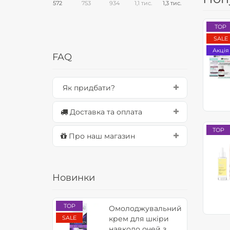
572
753
934
1,1 тис.
1,3 тис.
TOP
SALE
Акція
FAQ
Як придбати?
Доставка та оплата
TOP
Про наш магазин
Новинки
TOP
Омолоджувальний
SALE
крем для шкіри
навколо очей з