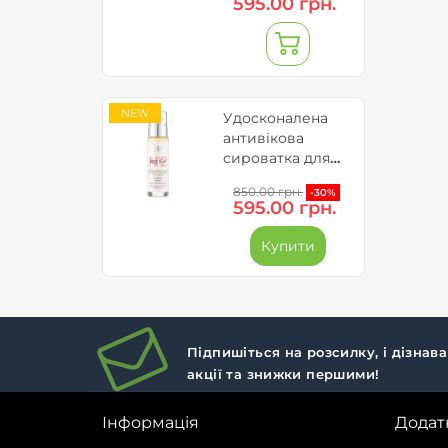
595.00 грн.
5GFs
NEW
Удосконалена
антивікова
сироватка для
обличчя - Reti
850.00 грн.
-30%
5GFs
595.00 грн.
Купити
Підпишіться на розсилку, і дізнав
акції та знижки першими!
Інформація
Додат