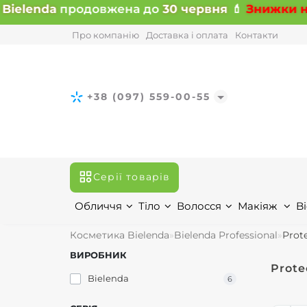
ielenda
продовжена до
30 червня
💄
Знижки на в
Про компанію
Доставка і оплата
Контакти
+38 (097) 559-00-55
Серії товарів
Обличчя
Тіло
Волосся
Макіяж
Bi
Косметика Bielenda
Bielenda Professional
Prot
ВИРОБНИК
Prote
Bielenda
6