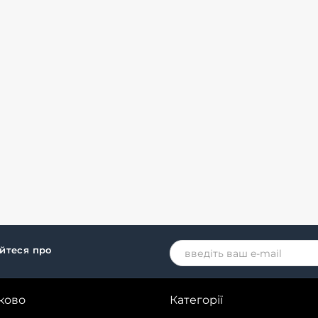
айтеся про
ково
Категорії