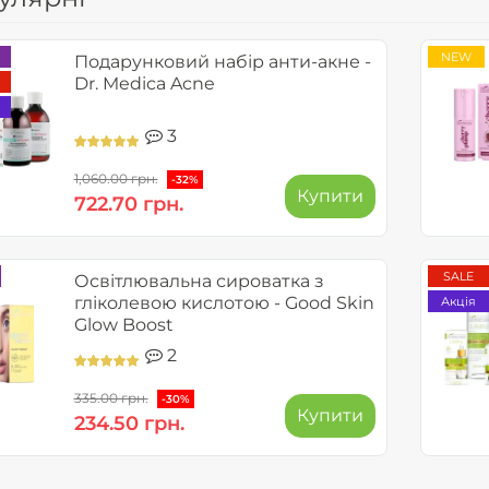
NEW
Подарунковий набір анти-акне -
Dr. Medica Acne
3
1,060.00 грн.
-32%
Купити
722.70 грн.
SALE
Освітлювальна сироватка з
гліколевою кислотою - Good Skin
Акція
Glow Boost
2
335.00 грн.
-30%
Купити
234.50 грн.