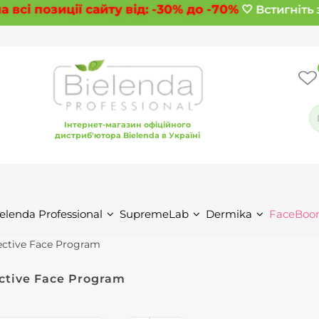
сі позиції сайту від:
-30%
до
-70%
🤍 Встигніть з
Інтернет-магазин офіційного
дистриб'ютора Bielenda в Україні
elenda Professional
SupremeLab
Dermika
FaceBoo
ective Face Program
ctive Face Program