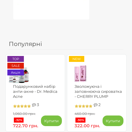
Популярні
TOP
NEW
SALE
Акція
Подарунковий набір
Зволожуюча і
анти-акне - Dr. Medica
заповнююча сироватка
Acne
- CHERRY PLUMP
3
2
1,060.00 грн.
460.00 грн.
-32%
-30%
Купити
Купити
722.70 грн.
322.00 грн.