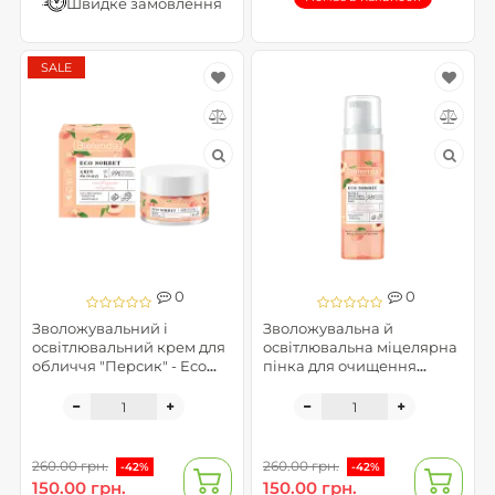
Швидке замовлення
SALE
0
0
Зволожувальний і
Зволожувальна й
освітлювальний крем для
освітлювальна міцелярна
обличчя "Персик" - Eco
пінка для очищення
Sorbet (пом`ята упаковка)
обличчя "Персик" - Eco
Sorbet (пошкоджена
упаковка)
260.00 грн.
260.00 грн.
-42%
-42%
150.00 грн.
150.00 грн.