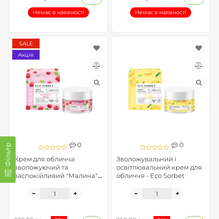
Немає в наявності
Немає в наявності
SALE
Акція
0
0
Фільтр
Крем для обличча
Зволожувальний і
зволожуючий та
освітлювальний крем для
заспокійливий "Малина" -
обличчя - Eco Sorbet
Eco Sorbet (пом'ята
упаковка)