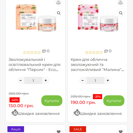
0
0
Зволожувальний і
Крем для обличча
освітлювальний крем для
зволожуючий та
обличчя "Персик" - Eco
заспокійливий "Малина" -
Sorbet
Eco Sorbet
260.00 грн.
239.00 грн.
-21%
-42%
Купити
Купити
190.00 грн.
150.00 грн.
Швидке замовлення
Швидке замовлення
Акція
SALE