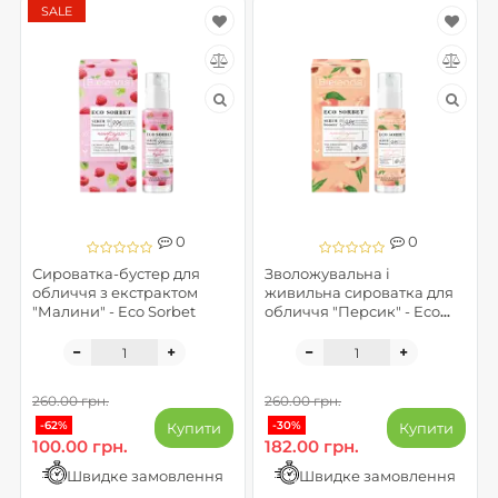
SALE
0
0
Сироватка-бустер для
Зволожувальна і
обличчя з екстрактом
живильна сироватка для
"Малини" - Eco Sorbet
обличчя "Персик" - Eco
Sorbet
260.00 грн.
260.00 грн.
-62%
-30%
Купити
Купити
100.00 грн.
182.00 грн.
Швидке замовлення
Швидке замовлення