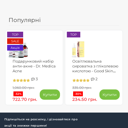
Популярні
TOP
TOP
SALE
Акція
Подарунковий набір
Освітлювальна
анти-акне - Dr. Medica
сироватка з гліколевою
Acne
кислотою - Good Skin
Glow Boost
3
2
1,060.00 грн.
335.00 грн.
-32%
-30%
Купити
Купити
722.70 грн.
234.50 грн.
Підпишіться на розсилку, і дізнавайтеся про
акції та знижки першими!