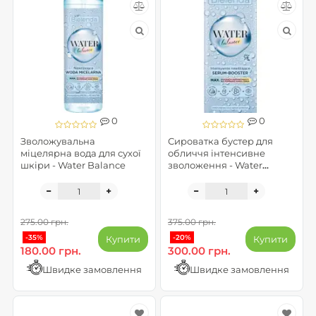
0
0
Зволожувальна
Сироватка бустер для
міцелярна вода для сухої
обличчя інтенсивне
шкіри - Water Balance
зволоження - Water
Balance
275.00 грн.
375.00 грн.
-35%
-20%
Купити
Купити
180.00 грн.
300.00 грн.
Швидке замовлення
Швидке замовлення