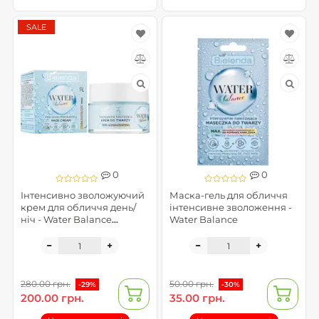
SALE
0
0
Інтенсивно зволожуючий
Маска-гель для обличчя
крем для обличчя день/
інтенсивне зволоження -
ніч - Water Balance
Water Balance
(пом'ята упаковка)
280.00 грн.
50.00 грн.
-29%
-30%
200.00 грн.
35.00 грн.