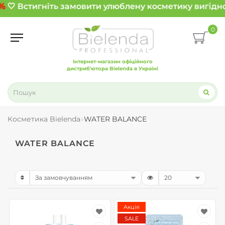
%
🤍 Встигніть замовити улюблену косметику вигідно
0
Інтернет-магазин офіційного
дистриб'ютора Bielenda в Україні
Косметика Bielenda
WATER BALANCE
WATER BALANCE
Акція
SALE