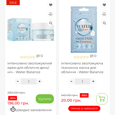
SALE
0
0
Інтенсивно зволожуючий
Інтенсивно зволожуюча
крем для обличчя день/
тканинна маска для
ніч - Water Balance
обличчя - Water Balance
280.00 грн.
145.00 грн.
-86%
-30%
Купити
20.00 грн.
196.00 грн.
Немає в наявності
Швидке замовлення