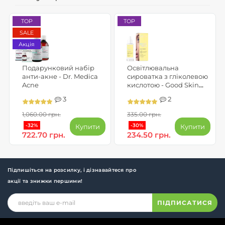
TOP
TOP
SALE
Акція
Подарунковий набір
Освітлювальна
анти-акне - Dr. Medica
сироватка з гліколевою
Acne
кислотою - Good Skin
Glow Boost
3
2
1,060.00 грн.
335.00 грн.
-32%
-30%
Купити
Купити
722.70 грн.
234.50 грн.
Підпишіться на розсилку, і дізнавайтеся про
акції та знижки першими!
ПІДПИСАТИСЯ