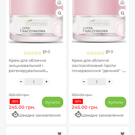
0
0
Крем для обличчя
Крем для обличчя
зміцнювальний і
заспокійливий проти
регенерувальний
почервоніння "денний" -
"нічний" - Capillary Skin
Capillary Skin
350.00 грн.
350.00 грн.
-30%
-30%
Купити
Купити
245.00 грн.
245.00 грн.
Швидке замовлення
Швидке замовлення