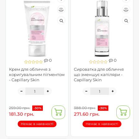
0
0
Крем для обличчя з
Сироватка для обличчя
коригувальним пігментом
що зменшує капіляри -
- Capillary Skin
Capillary Skin
259.00 грн.
388.00 грн.
-30%
-30%
181.30 грн.
271.60 грн.
Немає в наявності
Немає в наявності