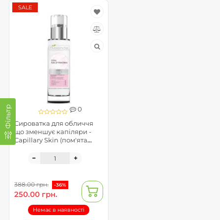
SALE
Фільтр
0
Сироватка для обличчя
що зменшує капіляри -
Capillary Skin (пом'ята
упаковка)
388.00 грн.
-36%
250.00 грн.
Немає в наявності