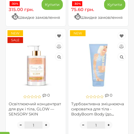
-30%
-30%
Купити
Купити
315.00 грн.
75.60 грн.
Швидке замовлення
Швидке замовлення
NEW
NEW
SALE
0
0
Освітлюючий концентрат
Турбоактивна зміцнююча
для рук і тіла, GLOW —
сироватка для тіла -
SENSORY SKIN
BodyBoom Body (до
08.2026)