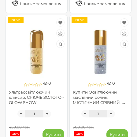
Швидке замовлення
Швидке замовлення
NEW
NEW
0
0
Ультраосвітлюючий
Купити Освітлюючий
еліксир, СЯЮЧЕ ЗОЛОТО -
масляний ролик,
GLOW SHOW
МІСТИЧНИЙ СРІБНИЙ -
GLOW SHOW
450.00 грн.
300.00 грн.
-30%
-30%
Купити
Купити