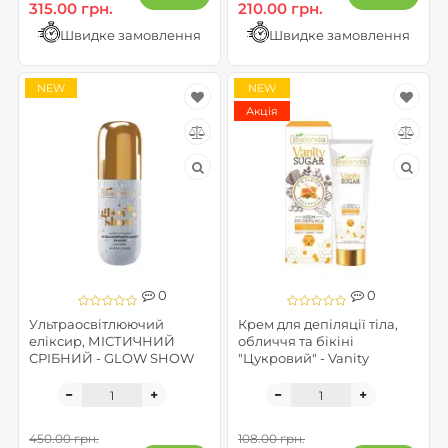
315.00 грн.
210.00 грн.
Швидке замовлення
Швидке замовлення
NEW
NEW
Акція
0
0
Ультраосвітлюючий
Крем для депіляції тіла,
еліксир, МІСТИЧНИЙ
обличчя та бікіні
СРІБНИЙ - GLOW SHOW
"Цукровий" - Vanity
450.00 грн.
108.00 грн.