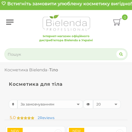
🤍 Встигніть замовити улюблену косметику вигідно!

0
Інтернет-магазин офіційного
дистриб'ютора Bielenda в Україні
Косметика Bielenda
Тіло
Косметика для тіла
5.0
2
Reviews
NEW
NEW