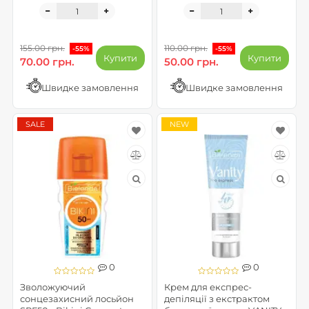
04.2026)
155.00 грн.
110.00 грн.
-55%
-55%
Купити
Купити
70.00 грн.
50.00 грн.
Швидке замовлення
Швидке замовлення
SALE
NEW
0
0
Зволожуючий
Крем для експрес-
сонцезахисний лосьйон
депіляції з екстрактом