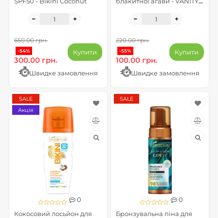
SPF50 - Bikini Coconut
блакитної агави - VANITY
PRO EXPRESS
650.00 грн.
220.00 грн.
-54%
-55%
Купити
Купити
300.00 грн.
100.00 грн.
Швидке замовлення
Швидке замовлення
SALE
SALE
Акція
0
0
Кокосовий лосьйон для
Бронзувальна піна для