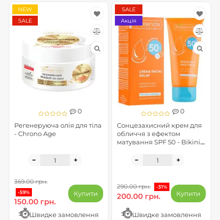
NEW
SALE
SALE
Акція
0
0
Регенеруюча олія для тіла
Сонцезахисний крем для
- Chrono Age
обличчя з ефектом
матування SPF 50 - Bikini
line
369.00 грн.
290.00 грн.
-31%
-59%
Купити
Купити
200.00 грн.
150.00 грн.
Швидке замовлення
Швидке замовлення