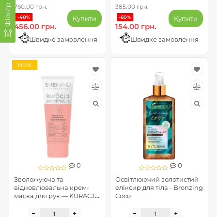
Фільтр
760.00 грн.
385.00 грн.
-40%
-60%
Купити
Купити
456.00 грн.
154.00 грн.
Швидке замовлення
Швидке замовлення
NEW
0
0
Зволожуюча та
Освітлюючий золотистий
відновлювальна крем-
еліксир для тіла - Bronzing
маска для рук — KURACJA
Coco
PARAFINOWA