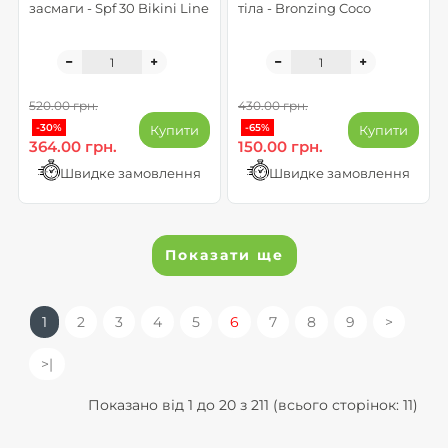
засмаги - Spf 30 Bikini Line
тіла - Bronzing Coco
520.00 грн.
430.00 грн.
-30%
-65%
Купити
Купити
364.00 грн.
150.00 грн.
Швидке замовлення
Швидке замовлення
Показати ще
1
2
3
4
5
6
7
8
9
>
>|
Показано від 1 до 20 з 211 (всього сторінок: 11)