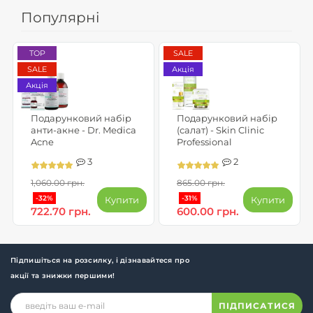
Популярні
TOP
SALE
SALE
Акція
Акція
Подарунковий набір
Подарунковий набір
анти-акне - Dr. Medica
(салат) - Skin Clinic
Acne
Professional
3
2
1,060.00 грн.
865.00 грн.
-32%
-31%
Купити
Купити
722.70 грн.
600.00 грн.
Підпишіться на розсилку, і дізнавайтеся про
акції та знижки першими!
ПІДПИСАТИСЯ