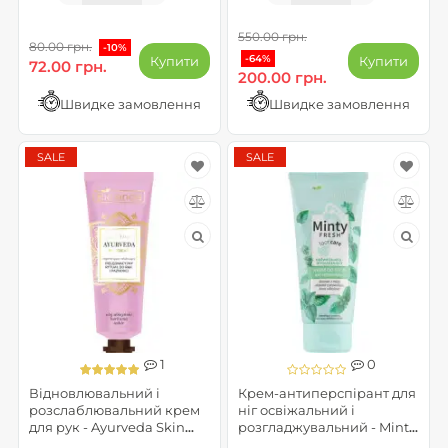
550.00 грн.
80.00 грн.
-10%
-64%
Купити
Купити
72.00 грн.
200.00 грн.
Швидке замовлення
Швидке замовлення
SALE
SALE
1
0
Відновлювальний і
Крем-антиперспірант для
розслаблювальний крем
ніг освіжальний і
для рук - Ayurveda Skin
розгладжувальний - Minty
Yoga Spa (до 09.2026)
Fresh Foot Care (до