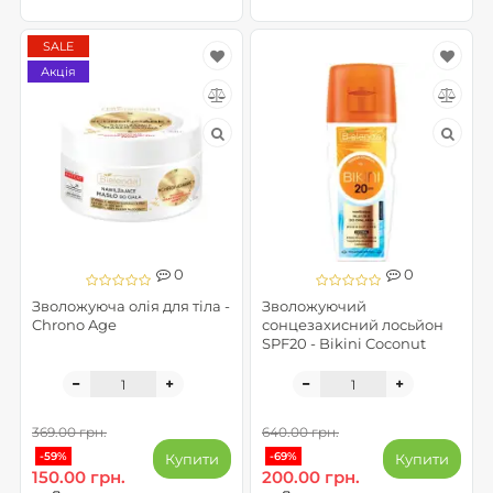
SALE
Акція
0
0
Зволожуюча олія для тіла -
Зволожуючий
Chrono Age
сонцезахисний лосьйон
SPF20 - Bikini Coconut
369.00 грн.
640.00 грн.
-59%
-69%
Купити
Купити
150.00 грн.
200.00 грн.