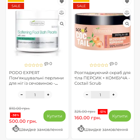
SALE
SALE
0
0
PODO EXPERT
Розгладжуючий скраб для
Пом'якшувальні перлини
тіла ПЕРСИК + КОМБУЧА -
для ніг із сечовиною -
Coctail Scrub
Bielenda Professional Foot
program
810.00 грн.
325.00 грн.
-51%
-38%
Купити
Купити
160.00 грн.
500.00 грн.
Швидке замовлення
Швидке замовлення