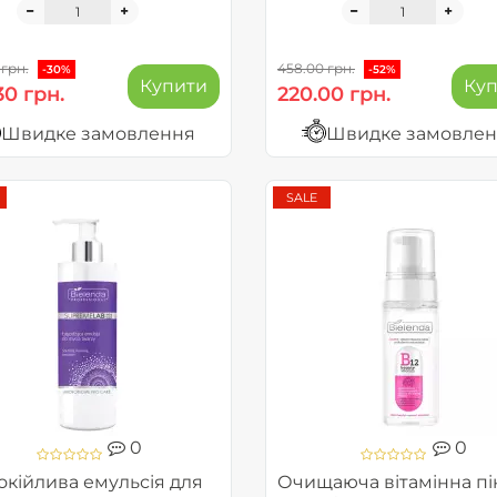
 грн.
458.00 грн.
-30%
-52%
Купити
Ку
30 грн.
220.00 грн.
Швидке замовлення
Швидке замовле
SALE
0
0
окійлива емульсія для
Очищаюча вітамінна пі