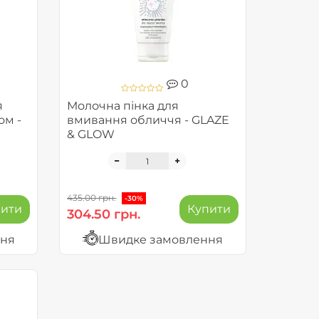
0
я
Молочна пінка для
ом -
вмивання обличчя - GLAZE
& GLOW
435.00 грн.
-30%
пити
Купити
304.50 грн.
ння
Швидке замовлення