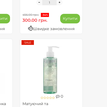
456.00 грн.
-34%
пити
Купити
300.00 грн.
ння
Швидке замовлення
SALE
0
нка
Матуючий та