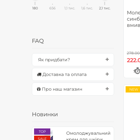
180
656
1,1 тис.
1,6 тис.
2,1 тис.
Моле
синб
вмив
та чу
Mole
FAQ
278.00
Як придбати?
222.
Доставка та оплата
Про наш магазин
NEW
Новинки
TOP
Омолоджувальний
SALE
крем для шкіри