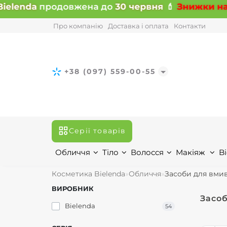
lenda
продовжена до
30 червня
💄
Знижки на всі
Про компанію
Доставка і оплата
Контакти
+38 (097) 559-00-55
Серії товарів
Обличчя
Тіло
Волосся
Макіяж
Bi
Косметика Bielenda
Обличчя
Засоби для вми
ВИРОБНИК
Засо
Bielenda
54