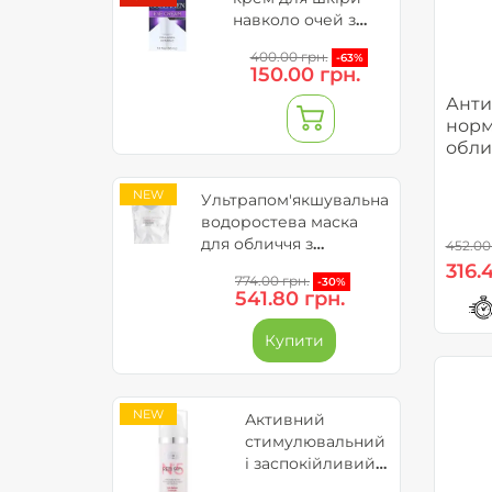
навколо очей з
колагеном та
400.00 грн.
-63%
вітаміном С - Neuro
150.00 грн.
Collagen (до
Анти
09.2026)
норм
обли
Profe
NEW
Ультрапом'якшувальна
водоростева маска
для обличчя з
452.00
діатомовою глиною
316.
774.00 грн.
-30%
(запасний блок)
541.80 грн.
Bielenda Professional
Ultra Soothing Algae
Купити
Fase Mask
NEW
Активний
стимулювальний
і заспокійливий
крем для