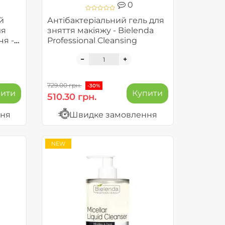
0
й
Антібактеріальний гель для
ля
зняття макіяжу - Bielenda
чя -
Professional Cleansing
729.00 грн.
-30%
пити
Купити
510.30 грн.
ння
Швидке замовлення
NEW