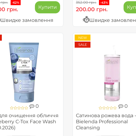
 грн.
352.00 грн.
-62%
-43%
Купити
Ку
00 грн.
200.00 грн.
Швидке замовлення
Швидке замовле
NEW
SALE
0
0
для очищення обличчя
Сатинова рожева вода 
eberry C-Tox Face Wash
Bielenda Professional
0.2026)
Cleansing