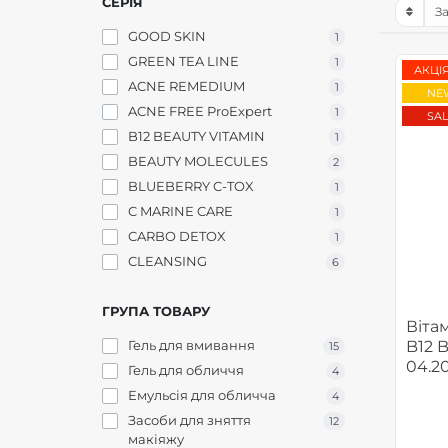
СЕРІЯ
GOOD SKIN
1
GREEN TEA LINE
1
АКЦІЯ
ACNE REMEDIUM
1
NE
ACNE FREE ProExpert
1
SAL
B12 BEAUTY VITAMIN
1
BEAUTY MOLECULES
2
BLUEBERRY C-TOX
1
C MARINE CARE
1
CARBO DETOX
1
CLEANSING
6
ECO SORBET
3
ГРУПА ТОВАРУ
FACEBOOM AURA 2.0
2
Вітам
FACEBOOM BASIC
1
Гель для вмивання
B12 B
15
FACEBOOM
1
04.2
Гель для обличчя
4
BOOMBASTIC LAB
Емульсія для обличча
4
GLAZE & GLOW
1
Засоби для зняття
12
HYDRO LIPIDIUM
1
макіяжу