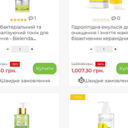
1
0
бактеріальний та
Гідроліпідна емульсія д
алізуючий тонік для
очищення і зняття макі
ччя - Bielenda
біоактивним керамідн
ssional Cleansing
комплексом - Supreme
Barrier Renew
 грн.
1,439.00 грн.
-30%
-30%
Купити
Ку
40 грн.
1,007.30 грн.
Швидке замовлення
Швидке замовле
NEW