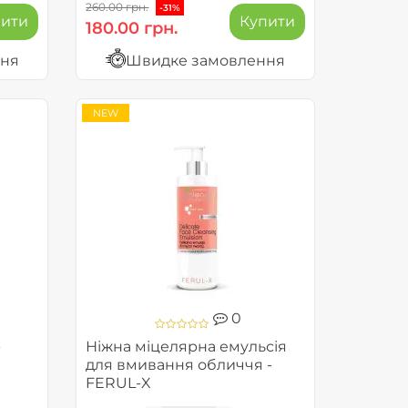
260.00 грн.
-31%
пити
Купити
180.00 грн.
ння
Швидке замовлення
NEW
0
-
Ніжна міцелярна емульсія
для вмивання обличчя -
FERUL-X