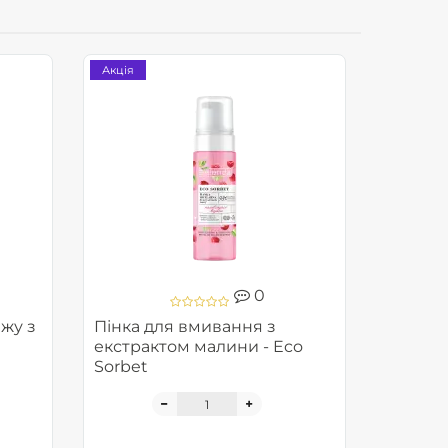
Акція
0
яжу з
Пінка для вмивання з
екстрактом малини - Eco
Sorbet