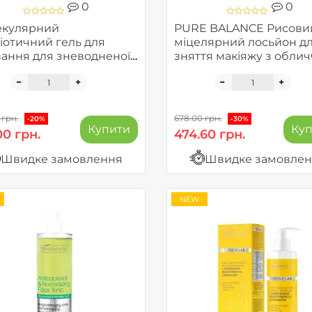
0
0
кулярний
PURE BALANCE Рисови
іотичний гель для
міцелярний лосьйон д
ання для зневодненої
зняття макіяжу з облич
тливої шкіри - Beauty
Bielenda Professional
cules
Cleansing
 грн.
678.00 грн.
-20%
-30%
Купити
Ку
00 грн.
474.60 грн.
Швидке замовлення
Швидке замовле
NEW