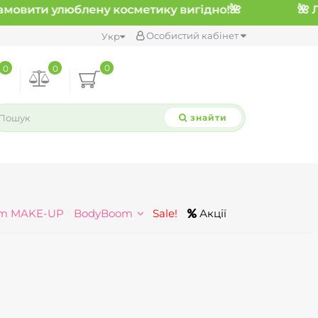
овити улюблену косметику вигідно!
🌺
Особистий кабінет
Укр
0
0
0
знайти
m MAKE-UP
BodyBoom
Sale!
Акції