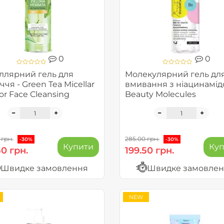
0
0
ллярний гель для
Молекулярний гель дл
чя - Green Tea Micellar
вмивання з ніацинамід
or Face Cleansing
Beauty Molecules
 грн.
285.00 грн.
-30%
-30%
Купити
Ку
50 грн.
199.50 грн.
Швидке замовлення
Швидке замовле
NEW