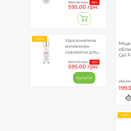
850.00 грн.
-30%
обличчя - RETI
595.00 грн.
5GFs
NEW
Удосконалена
Міце
антивікова
облич
сироватка для
Gel F
обличчя - Reti
850.00 грн.
-30%
5GFs
595.00 грн.
Купити
285.00
199.
NEW