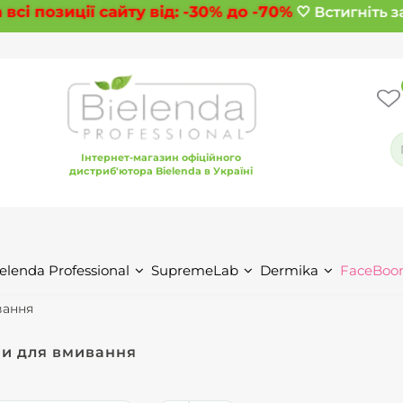
 позиції сайту від:
-30%
до
-70%
🤍 Встигніть зам
Інтернет-магазин офіційного
дистриб'ютора Bielenda в Україні
elenda Professional
SupremeLab
Dermika
FaceBoo
вання
би для вмивання