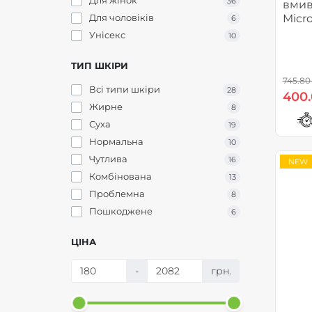
Для жінок
Звуження пор
36
1
вмив
Для чоловіків
Micro
Матування
6
3
10.20
Унісекс
Освітлення
10
11
Пом'якшення
18
ТИП ШКІРИ
Проти запалень
5
745.80
Проти пігментних плям
Всі типи шкіри
1
28
400.
Розгладження
Жирне
17
8
Тонування
Суха
1
19
Тонізування
Нормальна
5
10
Очищення
Чутлива
33
16
NEW
Комбінована
13
Проблемна
8
Пошкоджене
6
ЦІНА
-
грн.