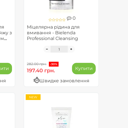
0
ля
Міцелярна рідина для
яжу з
вмивання - Bielenda
им
Professional Cleansing
Lab
282.00 грн.
-30%
пити
Купити
197.40 грн.
ння
Швидке замовлення
NEW