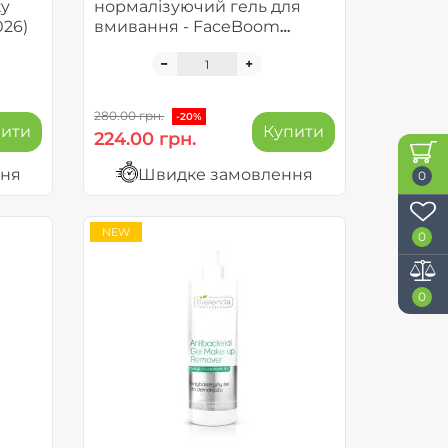
ty
нормалізуючий гель для
026)
вмивання - FaceBoom
Seboom
280.00 грн.
-20%
пити
Купити
224.00 грн.
ння
Швидке замовлення
0
NEW
0
0