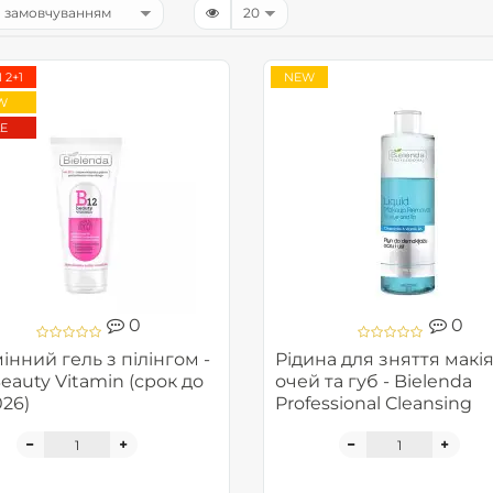
 2+1
NEW
W
E
0
0
інний гель з пілінгом -
Рідина для зняття макі
eauty Vitamin (срок до
очей та губ - Bielenda
026)
Professional Cleansing