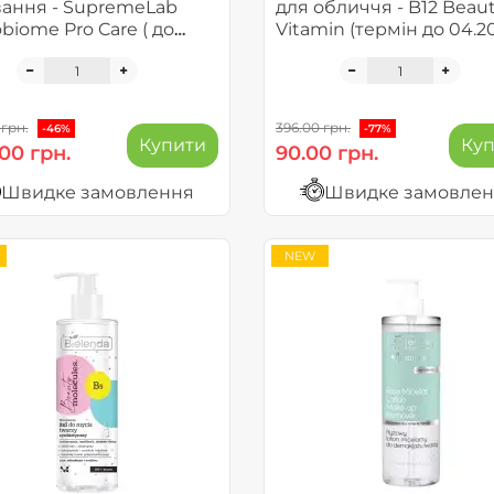
ання - SupremeLab
для обличчя - B12 Beau
biome Pro Care ( до
Vitamin (термін до 04.2
26)
 грн.
396.00 грн.
-46%
-77%
Купити
Ку
00 грн.
90.00 грн.
Швидке замовлення
Швидке замовле
NEW