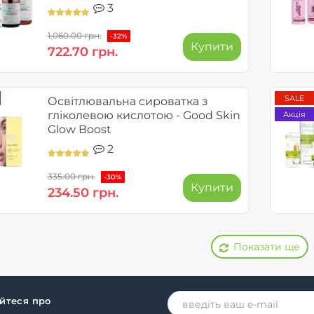
3
1,060.00 грн.
-32%
Купити
722.70 грн.
SALE
Освітлювальна сироватка з
гліколевою кислотою - Good Skin
Акція
Glow Boost
2
335.00 грн.
-30%
Купити
234.50 грн.
Показати ще
айтеся про