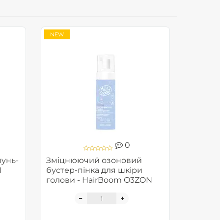
NEW
0
унь-
Зміцнюючий озоновий
N
бустер-пінка для шкіри
голови - HairBoom O3ZON