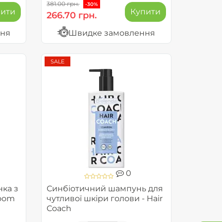
381.00 грн.
-30%
пити
Купити
266.70 грн.
ння
Швидке замовлення
SALE
0
ка з
Синбіотичний шампунь для
Boom
чутливої шкіри голови - Hair
Coach