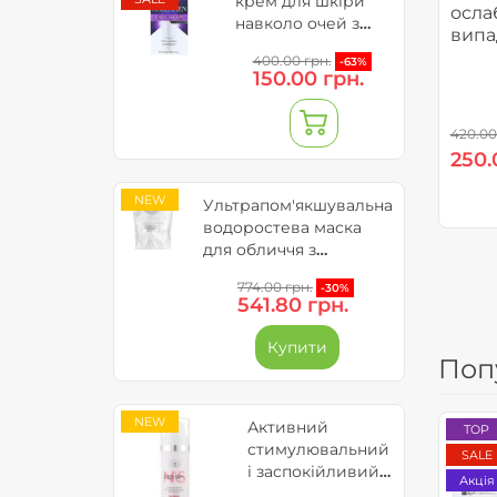
крем для шкіри
осла
навколо очей з
випа
колагеном та
Coac
400.00 грн.
-63%
вітаміном С - Neuro
150.00 грн.
Collagen (до
09.2026)
420.00
250.
NEW
Ультрапом'якшувальна
водоростева маска
для обличчя з
діатомовою глиною
774.00 грн.
-30%
(запасний блок)
541.80 грн.
Bielenda Professional
Ultra Soothing Algae
Купити
Fase Mask
Поп
NEW
Активний
TOP
стимулювальний
SALE
і заспокійливий
Акція
крем для