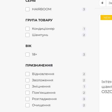
СЕРІЯ
HAIRBOOM
3
NEW
ГРУПА ТОВАРУ
Кондиціонер
1
Шампунь
2
ВІК
18+
3
ПРИЗНАЧЕННЯ
Відновлення
2
Зволоження
2
Інте
Зміцнення
шамп
1
O3Z
Пом'якшення
2
Розгладження
3
Очищення
2