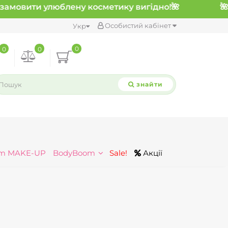
замовити улюблену косметику вигідно!
🌺
Особистий кабінет
Укр
0
0
0
знайти
m MAKE-UP
BodyBoom
Sale!
Акції