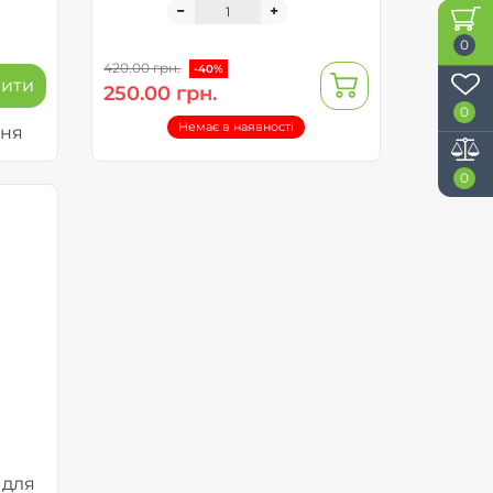
0
420.00 грн.
-40%
пити
250.00 грн.
0
Немає в наявності
ння
0
 для