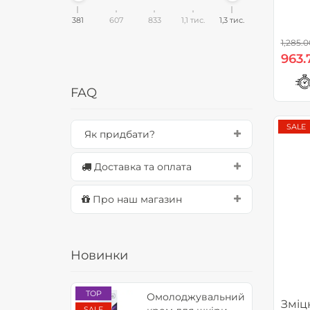
381
607
833
1,1 тис.
1,3 тис.
1,285.0
963.
FAQ
SALE
Як придбати?
Доставка та оплата
Про наш магазин
Новинки
TOP
Омолоджувальний
Зміц
SALE