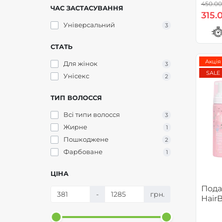
450.00
ЧАС ЗАСТАСУВАННЯ
315.
Універсальний
3
СТАТЬ
Акція
Для жінок
3
SALE
Унісекс
2
ТИП ВОЛОССЯ
Всі типи волосся
3
Жирне
1
Пошкоджене
2
Фарбоване
1
ЦІНА
Пода
-
грн.
Hair