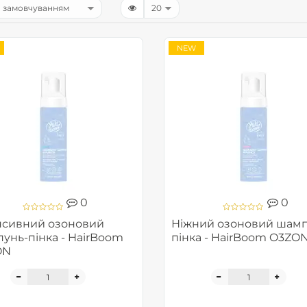
NEW
0
0
нсивний озоновий
Ніжний озоновий шамп
унь-пінка - HairBoom
пінка - HairBoom O3ZO
ON