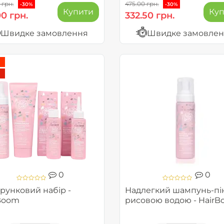
 грн.
475.00 грн.
-30%
-30%
Купити
Ку
00 грн.
332.50 грн.
Швидке замовлення
Швидке замовле
0
0
рунковий набір -
Надлегкий шампунь-пін
Boom
рисовою водою - Hair