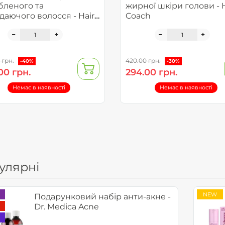
бленого та
жирної шкіри голови - H
даючого волосся - Hair
Coach
h
 грн.
420.00 грн.
-40%
-30%
00 грн.
294.00 грн.
Немає в наявності
Немає в наявності
улярні
NEW
Подарунковий набір анти-акне -
Dr. Medica Acne