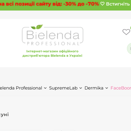
всі позиції сайту від:
-30%
до
-70%
🤍 Встигніть 
Інтернет-магазин офіційного
дистриб'ютора Bielenda в Україні
elenda Professional
SupremeLab
Dermika
FaceBoo
уні