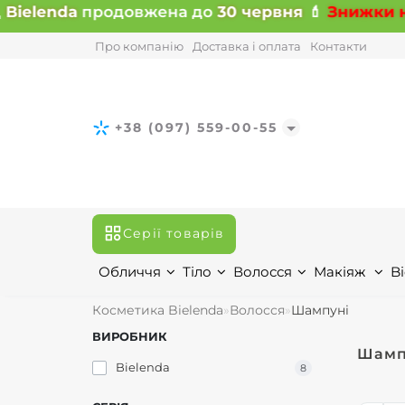
ielenda
продовжена до
30 червня
💄
Знижки на 
Про компанію
Доставка і оплата
Контакти
+38 (097) 559-00-55
Серії товарів
Обличчя
Тіло
Волосся
Макіяж
Bi
Косметика Bielenda
Волосся
Шампуні
ВИРОБНИК
Шамп
Bielenda
8