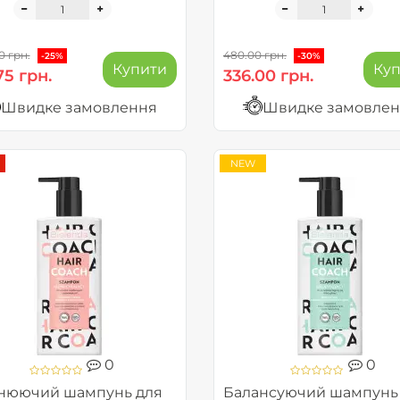
0 грн.
480.00 грн.
-25%
-30%
Купити
Ку
75 грн.
336.00 грн.
Швидке замовлення
Швидке замовле
NEW
0
0
нюючий шампунь для
Балансуючий шампунь