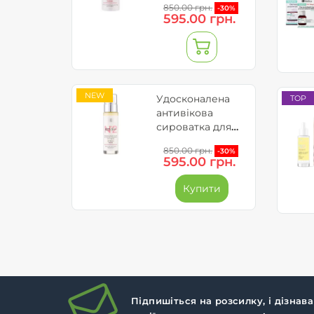
850.00 грн.
-30%
обличчя - RETI
595.00 грн.
5GFs
NEW
Удосконалена
TOP
антивікова
сироватка для
обличчя - Reti
850.00 грн.
-30%
5GFs
595.00 грн.
Купити
Підпишіться на розсилку, і дізнав