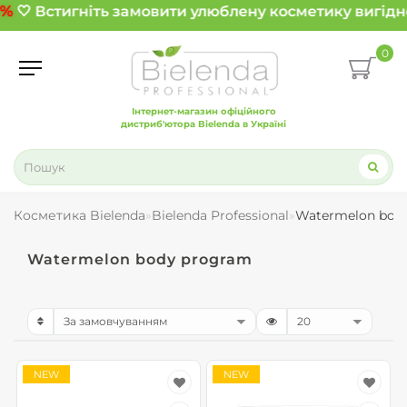
%
🤍 Встигніть замовити улюблену косметику вигідно
0
Інтернет-магазин офіційного
дистриб'ютора Bielenda в Україні
Косметика Bielenda
Bielenda Professional
Watermelon bod
Watermelon body program
NEW
NEW