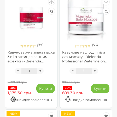
0
0
Кавунова живильна маска
Кавунове масло для тіла
3 в 1 з антицелюлітним
для масажу - Bielenda
ефектом - Bielenda
Professional Watermelon
Professional Watermelon
body program
body program
1,679.00 грн.
999.00 грн.
-30%
-30%
Купити
Купити
1,175.30 грн.
699.30 грн.
Швидке замовлення
Швидке замовлення
NEW
NEW