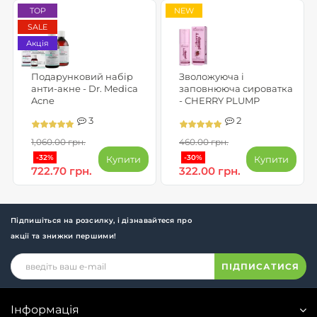
TOP
NEW
SALE
Акція
Подарунковий набір
Зволожуюча і
анти-акне - Dr. Medica
заповнююча сироватка
Acne
- CHERRY PLUMP
3
2
1,060.00 грн.
460.00 грн.
-32%
-30%
Купити
Купити
722.70 грн.
322.00 грн.
Підпишіться на розсилку, і дізнавайтеся про
акції та знижки першими!
ПІДПИСАТИСЯ
Інформація