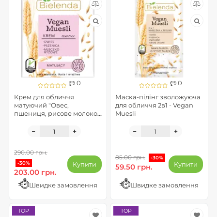
0
0
Крем для обличчя
Маска-пілінг зволожуюча
матуючий "Овес,
для обличчя 2в1 - Vegan
пшениця, рисове молоко"
Muesli
- Vegan Muesli
290.00 грн.
85.00 грн.
-30%
-30%
Купити
Купити
59.50 грн.
203.00 грн.
Швидке замовлення
Швидке замовлення
TOP
TOP