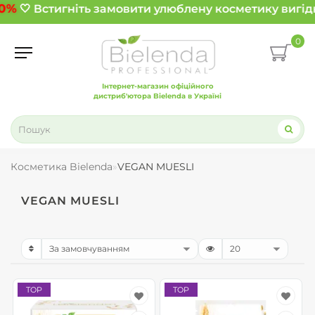
0%
🤍 Встигніть замовити улюблену косметику вигідн
0
Інтернет-магазин офіційного
дистриб'ютора Bielenda в Україні
Косметика Bielenda
VEGAN MUESLI
VEGAN MUESLI
TOP
TOP