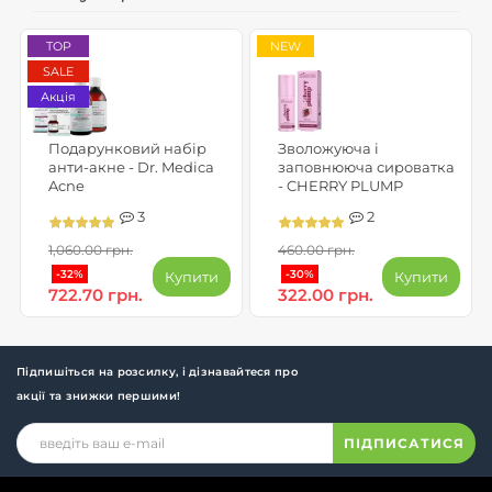
TOP
NEW
SALE
Акція
Подарунковий набір
Зволожуюча і
анти-акне - Dr. Medica
заповнююча сироватка
Acne
- CHERRY PLUMP
3
2
1,060.00 грн.
460.00 грн.
-32%
-30%
Купити
Купити
722.70 грн.
322.00 грн.
Підпишіться на розсилку, і дізнавайтеся про
акції та знижки першими!
ПІДПИСАТИСЯ