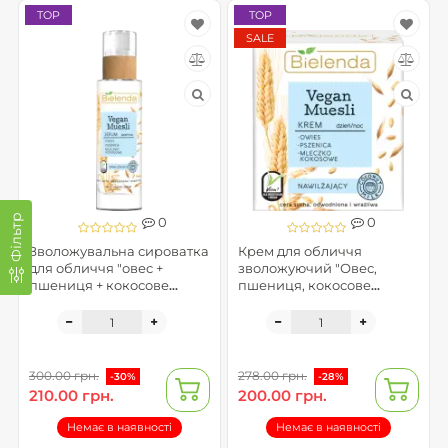
TOP
TOP
SALE
Фільтр
0
0
Зволожувальна сироватка
Крем для обличчя
для обличчя "овес +
зволожуючий "Овес,
пшениця + кокосове
пшениця, кокосове
молоко" - Vegan Muesli
молоко" - Vegan Muesli
(пом'ята упаковка)
300.00 грн.
278.00 грн.
-30%
-28%
210.00 грн.
200.00 грн.
Немає в наявності
Немає в наявності