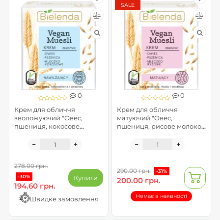
SALE
0
0
Крем для обличчя
Крем для обличчя
зволожуючий "Овес,
матуючий "Овес,
пшениця, кокосове
пшениця, рисове молоко"
молоко" - Vegan Muesli
- Vegan Muesli (пом`ята
упаковка)
278.00 грн.
290.00 грн.
-31%
-30%
Купити
200.00 грн.
194.60 грн.
Немає в наявності
Швидке замовлення