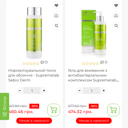
0
0
Нормалізувальний тонік
Гель для вмивання з
для обличчя - Supremelab
антибактеріальним
Sebio Derm
комплексом Supremelab
Sebio Derm
Фільтр
657.80 грн.
677.60 грн.
-30%
-30%
460.46 грн.
474.32 грн.
Немає в наявності
Немає в наявності