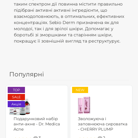
таким спектром дії повинна містити правильно
підібрані активні активні інгредієнти, що
взаємодоповнюють, в оптимальних, ефективних
концентраціях. Sebio Derm призначена як для
молодої, так і для зрілої шкіри. Допомагає у
боротьбі зі зморшками та старінням шкіри,
покращує її зовнішній вигляд та реструктурує.
Популярні
TOP
NEW
SALE
Акція
Подарунковий набір
Зволожуюча і
анти-акне - Dr. Medica
заповнююча сироватка
Acne
- CHERRY PLUMP
3
2