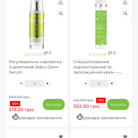
0
0
Регулювальна сироватка -
Спеціалізований
Supremelab Sebio Derm
нормалізуючий та
Serum
зволожуючий крем —
SEBIO DERM
649.00 грн.
414.00 грн.
-15%
-20%
Купити
Купити
352.00 грн.
519.20 грн.
Швидке замовлення
Швидке замовлення