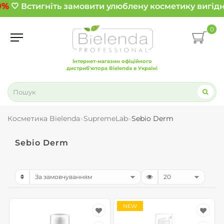
0%
🤍 Встигніть замовити улюблену косметику вигідн
0
Інтернет-магазин офіційного
дистриб'ютора Bielenda в Україні
Косметика Bielenda
SupremeLab
Sebio Derm
Sebio Derm
NEW