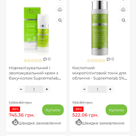
0
0
Нормалізувальний і
Кислотний
зволожувальний крем з
мікропілінговий тонік для
бакучіолом Supremelab
обличчя - Supremelab 5%
Sebio Derm Specialist
Micro-exfoliating Acid
Toner
1,064.80 грн.
745.80 грн.
-30%
-30%
Купити
Купити
745.36 грн.
522.06 грн.
Швидке замовлення
Швидке замовлення