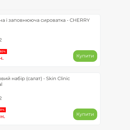
а і заповнююча сироватка - CHERRY
2
-30%
Купити
н.
ий набір (салат) - Skin Clinic
l
2
31%
Купити
н.