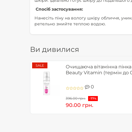
шкіри. Ідеально готує шкіру до подальшого 
Спосіб застосування:
Нанесіть піну на вологу шкіру обличчя, уни
ретельно змийте теплою водою.
Ви дивилися
SALE
Очищаюча вітамінна пінка 
Beauty Vitamin (термін до 
0
396.00 грн.
-77%
90.00 грн.