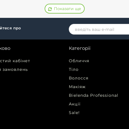
Показати ще
айтеся про
ково
Категорії
стий кабінет
Обличчя
я замовлень
Тіло
Волосся
Макіяж
Bielenda Professional
Акції
Sale!