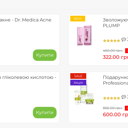
NEW
кне - Dr. Medica Acne
Зволожуюч
PLUMP
460.00 грн.
Купити
322.00 гр
SALE
 гліколевою кислотою -
Подарунков
Professiona
Акція
865.00 грн.
-
Купити
600.00 гр