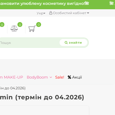
амовити улюблену косметику вигідно!
🌺
Особистий кабінет
Укр
0
0
0
знайти
m MAKE-UP
BodyBoom
Sale!
Акції
ін до 04.2026)
min (термін до 04.2026)