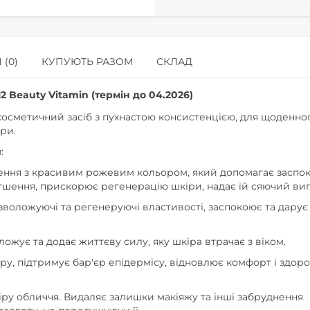
 (0)
КУПУЮТЬ РАЗОМ
СКЛАД
2 Beauty Vitamin (термін до 04.2026)
 косметичний засіб з пухнастою консистенцією, для щоденно
іри.
:
дження з красивим рожевим кольором, який допомагає заспок
гшення, прискорює регенерацію шкіри, надає їй сяючий виг
 зволожуючі та регенеруючі властивості, заспокоює та дарує
ожує та додає життєву силу, яку шкіра втрачає з віком.
ру, підтримує бар'єр епідермісу, відновлює комфорт і здор
ру обличчя. Видаляє залишки макіяжу та інші забруднення