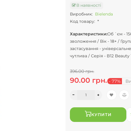
В наявності
Виробник:
Bielenda
Код товару:
*
Характеристики:
Об `єм -
15
зволоження /
Вік -
18+ /
Груп
застасування -
універсальне
чутлива /
Серія -
B12 Beauty 
396.00 грн.
90.00 грн.
- 77%
Ви
КУПИТИ