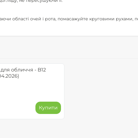
догляду, не пересушуючи її.
каючи області очей і рота, помасажуйте круговими рухами, п
для обличчя - B12
04.2026)
Купити