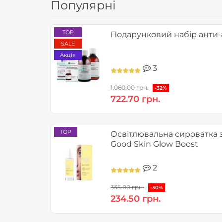
Популярні
TOP
Подарунковий набір анти-а
SALE
Акція
3
1,060.00 грн.
-32%
722.70 грн.
TOP
Освітлювальна сироватка з
Good Skin Glow Boost
2
335.00 грн.
-30%
234.50 грн.