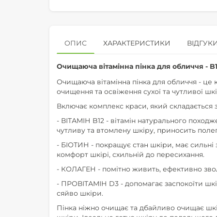
ОПИС
ХАРАКТЕРИСТИКИ
ВІДГУКИ
Очищаюча вітамінна пінка для обличчя - B1
Очищаюча вітамінна пінка для обличчя - це
очищення та освіження сухої та чутливої ​​шк
Включає комплекс краси, який складається з
- ВІТАМІН B12 - вітамін натурального похо
чутливу та втомлену шкіру, приносить поле
- БІОТИН - покращує стан шкіри, має сильні
комфорт шкірі, схильній до пересихання.
- КОЛАГЕН - помітно живить, ефективно звол
- ПРОВІТАМІН D3 - допомагає заспокоїти шкі
сяйво шкіри.
Пінка ніжно очищає та дбайливо очищає шкі