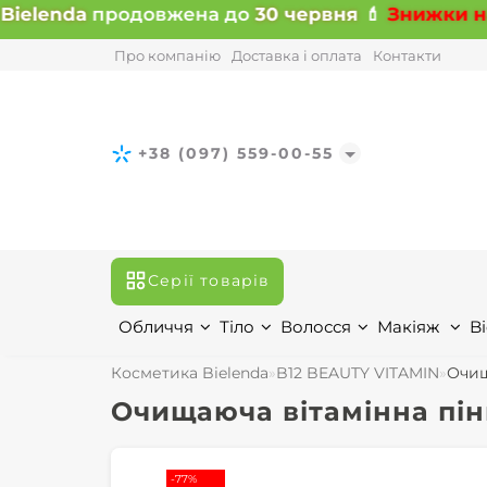
ielenda
продовжена до
30 червня
💄
Знижки на в
Про компанію
Доставка і оплата
Контакти
+38 (097) 559-00-55
Серії товарів
Обличчя
Тіло
Волосся
Макіяж
Bi
Косметика Bielenda
B12 BEAUTY VITAMIN
Очищ
Очищаюча вітамінна пінк
-77%