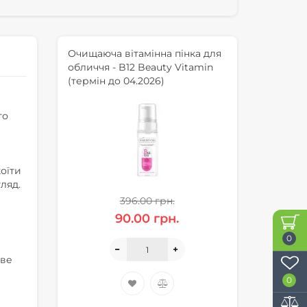
Очищаюча вітамінна пінка для
обличчя - B12 Beauty Vitamin
(термін до 04.2026)
го
оїти
ляд.
396.00 грн.
90.00 грн.
0
ове
0