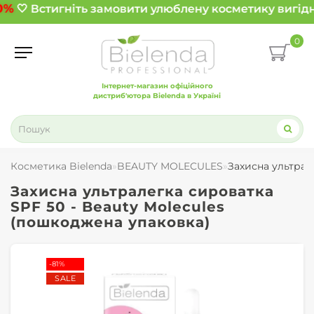
0%
🤍 Встигніть замовити улюблену косметику вигідн
0
Інтернет-магазин офіційного
дистриб'ютора Bielenda в Україні
Косметика Bielenda
BEAUTY MOLECULES
Захисна ультрал
Захисна ультралегка сироватка
SPF 50 - Beauty Molecules
(пошкоджена упаковка)
-81%
SALE