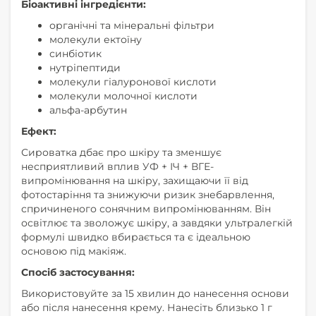
Біоактивні інгредієнти:
органічні та мінеральні фільтри
молекули ектоїну
синбіотик
нутріпептиди
молекули гіалуронової кислоти
молекули молочної кислоти
альфа-арбутин
Ефект:
Сироватка дбає про шкіру та зменшує
несприятливий вплив УФ + ІЧ + ВГЕ-
випромінювання на шкіру, захищаючи її від
фотостаріння та знижуючи ризик знебарвлення,
спричиненого сонячним випромінюванням. Він
освітлює та зволожує шкіру, а завдяки ультралегкій
формулі швидко вбирається та є ідеальною
основою під макіяж.
Спосіб застосування:
Використовуйте за 15 хвилин до нанесення основи
або після нанесення крему. Нанесіть близько 1 г