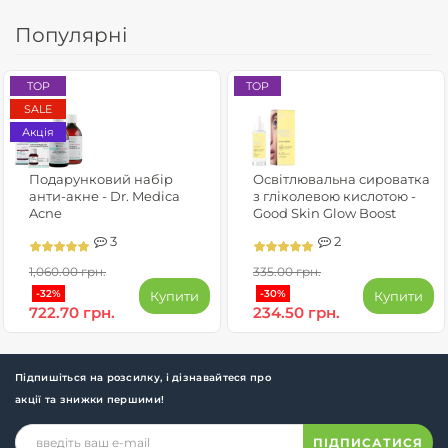
Популярні
TOP
TOP
SALE
Акція
Подарунковий набір
Освітлювальна сироватка
анти-акне - Dr. Medica
з гліколевою кислотою -
Acne
Good Skin Glow Boost
3
2
1,060.00 грн.
335.00 грн.
-32%
-30%
Купити
Купити
722.70 грн.
234.50 грн.
Підпишіться на розсилку, і дізнавайтеся про
акції та знижки першими!
ПІДПИСАТИСЯ