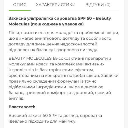
ОПИС
ХАРАКТЕРИСТИКИ
ВІДГУКИ (0)
КУ
Захисна ультралегка сироватка SPF 50 - Beauty
Molecules (пошкоджена упаковка)
Лінія, призначена для молодої та проблемної шкіри,
що вимагає виняткового догляду та особливого
догляду для зменшення недосконалостей,
відновлення балансу і здорового вигляду.
BEAUTY MOLECULES Високоактивні препарати з
молекулами краси та комплексами активних
інгредієнтів із багаторівневим ефектом,
орієнтованим на конкретні потреби шкіри. Завдяки
правильно складеним формулам із точно
підібраними інгредієнтами шкіра відновлює
баланс, тривалий комфорт та здоровий, сяючий
вигляд.
Властивості:
Високий захист 50 SPF та догляд, сироватка
ідеально підходить для макіяжу.