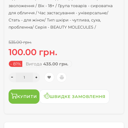
зволоження /
Вік -
18+ /
Група товарів -
сироватка
для обличчя /
Час застасування -
універсальне/
Стать -
для жінок/
Тип шкіри -
чутлива, суха,
проблемна/
Серія -
BEAUTY MOLECULES /
535.00 грн.
100.00 грн.
- 81%
Вигода
435.00 грн.
КУПИТИ
ШВИДКЕ ЗАМОВЛЕННЯ