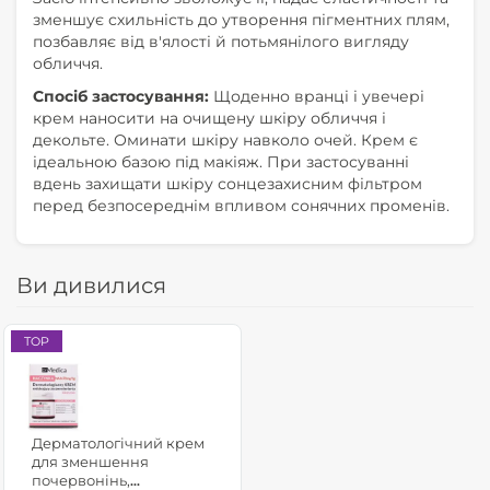
зменшує схильність до утворення пігментних плям,
позбавляє від в'ялості й потьмянілого вигляду
обличчя.
Спосіб застосування:
Щоденно вранці і увечері
крем наносити на очищену шкіру обличчя і
декольте. Оминати шкіру навколо очей. Крем є
ідеальною базою під макіяж. При застосуванні
вдень захищати шкіру сонцезахисним фільтром
перед безпосереднім впливом сонячних променів.
Ви дивилися
TOP
Дерматологічний крем
для зменшення
почервонінь,