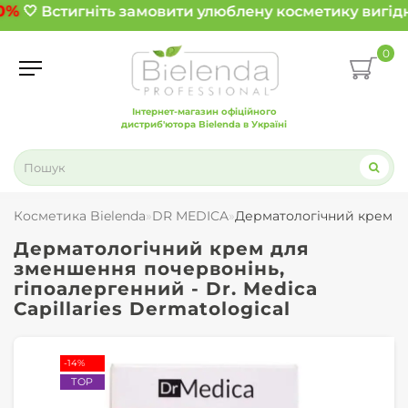
0%
🤍 Встигніть замовити улюблену косметику вигідн
0
Інтернет-магазин офіційного
дистриб'ютора Bielenda в Україні
Косметика Bielenda
DR MEDICA
Дерматологічний крем для
Дерматологічний крем для
зменшення почервонінь,
гіпоалергенний - Dr. Medica
Capillaries Dermatological
-14%
TOP