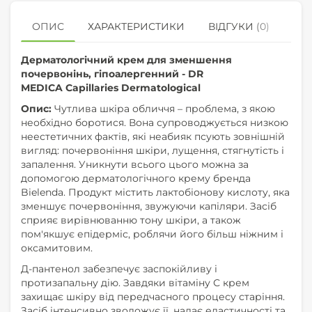
ОПИС
ХАРАКТЕРИСТИКИ
ВІДГУКИ (0)
КУ
Дерматологічний крем для зменшення
почервонінь, гіпоалергенний - DR
MEDICA Capillaries Dermatological
Опис:
Чутлива шкіра обличчя – проблема, з якою
необхідно боротися. Вона супроводжується низкою
неестетичних фактів, які неабияк псують зовнішній
вигляд: почервоніння шкіри, лущення, стягнутість і
запалення. Уникнути всього цього можна за
допомогою дерматологічного крему бренда
Bielenda. Продукт містить лактобіонову кислоту, яка
зменшує почервоніння, звужуючи капіляри. Засіб
сприяє вирівнюванню тону шкіри, а також
пом'якшує епідерміс, роблячи його більш ніжним і
оксамитовим.
Д-пантенол забезпечує заспокійливу і
протизапальну дію. Завдяки вітаміну С крем
захищає шкіру від передчасного процесу старіння.
Засіб інтенсивно зволожує її, надає еластичності та