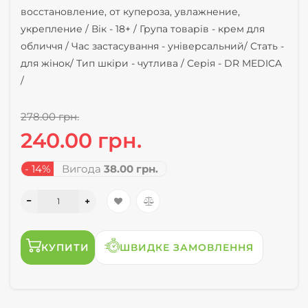
восстановление, от купероза, увлажнение,
укрепление /
Вік -
18+ /
Група товарів -
крем для
обличчя /
Час застасування -
універсальний/
Стать -
для жінок/
Тип шкіри -
чутлива /
Серія -
DR MEDICA
/
278.00 грн.
240.00 грн.
- 14%
Вигода
38.00 грн.
КУПИТИ
ШВИДКЕ ЗАМОВЛЕННЯ