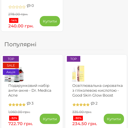
гіпоалергенний - Dr.
0
Medica Capillaries
Dermatological
278.00 грн.
-14%
Купити
240.00 грн.
Популярні
TOP
TOP
SALE
Акція
Подарунковий набір
Освітлювальна сироватка
анти-акне - Dr. Medica
з гліколевою кислотою -
Acne
Good Skin Glow Boost
3
2
1,060.00 грн.
335.00 грн.
-32%
-30%
Купити
Купити
722.70 грн.
234.50 грн.