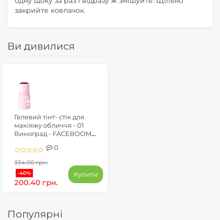
одну щоку за раз і відразу ж змішуйте. Щільно
закрийте ковпачок.
Ви дивилися
Гелевий тінт- стік для
макіяжу обличчя - 01
Виноград - FACEBOOM
MAKE-UP
0
334.00 грн.
-40%
Купити
200.40 грн.
Популярні