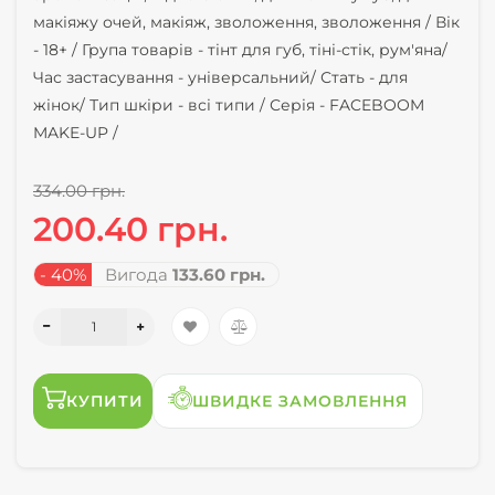
макіяжу очей, макіяж, зволоження, зволоження /
Вік
-
18+ /
Група товарів -
тінт для губ, тіні-стік, рум'яна/
Час застасування -
універсальний/
Стать -
для
жінок/
Тип шкіри -
всі типи /
Серія -
FACEBOOM
MAKE-UP /
334.00 грн.
200.40 грн.
- 40%
Вигода
133.60 грн.
КУПИТИ
ШВИДКЕ ЗАМОВЛЕННЯ