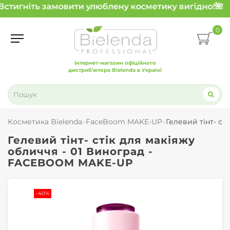
Встигніть замовити улюблену косметику вигідно!
🌺
0
Інтернет-магазин офіційного
дистриб'ютора Bielenda в Україні
Косметика Bielenda
FaceBoom MAKE-UP
Гелевий тінт- с
Гелевий тінт- стік для макіяжу
обличчя - 01 Виноград -
FACEBOOM MAKE-UP
-40%