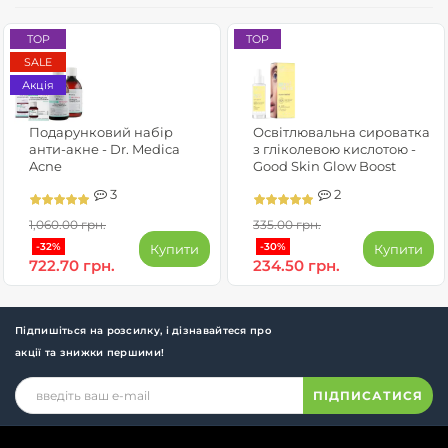
TOP
TOP
SALE
Акція
Подарунковий набір
Освітлювальна сироватка
анти-акне - Dr. Medica
з гліколевою кислотою -
Acne
Good Skin Glow Boost
3
2
1,060.00 грн.
335.00 грн.
-32%
-30%
Купити
Купити
722.70 грн.
234.50 грн.
Підпишіться на розсилку, і дізнавайтеся про
акції та знижки першими!
ПІДПИСАТИСЯ