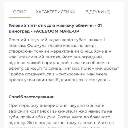
ОПИС
ХАРАКТЕРИСТИКИ
ВІДГУКИ (0)
КУ
Гелевий тінт- стік для макіяжу обличчя - 01
Виноград - FACEBOOM MAKE-UP
Гелевий тінт, який надає колір губам, щокам і
повікам. Формула гладко ковзає по шкірі,
створюючи тонкий мерехтливий фініш. Хоча він
має інтенсивний вигляд, його виноградний
відтінок м'який і природний, надаючи обличчю
ефекту свіжості та сяйва. Тінт має приємний аромат
і добре поєднується з монохромним макіяжем,
пропонуючи один засіб для кількох застосувань.
Спосіб застосування:
При першому використанні акуратно зніміть
захисний ковпачок і викиньте. Ніжно нанесіть на
губи, повіки або щоки. Розтушуйте до бажаного
відтінку. Він швидко сохне, тому наносьте його на