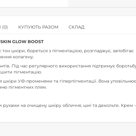
 (0)
КУПУЮТЬ РАЗОМ
СКЛАД
D SKIN GLOW BOOST
 тон шкіри, бореться з пігментацією, розгладжує, запобігає
ення колагену.
антів. Під час регулярного використання підтримує боротьбу
ншити пігментацію.
 шкіри УФ-променями та гіперпігментації. Вона уповільню
ню пігментних плям.
рухами на очищену шкіру обличчя, шиї та декольте. Крем 