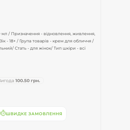
 мл /
Призначення -
відновлення, живлення,
Вік -
18+ /
Група товарів -
крем для обличчя /
льний/
Стать -
для жінок/
Тип шкіри -
всі
игода
100.50 грн.
ШВИДКЕ ЗАМОВЛЕННЯ