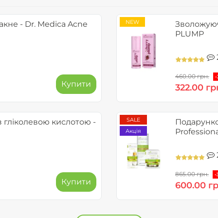
NEW
кне - Dr. Medica Acne
Зволожуюч
PLUMP
460.00 грн.
Купити
322.00 гр
SALE
 гліколевою кислотою -
Подарунков
Professiona
Акція
865.00 грн.
-
Купити
600.00 гр