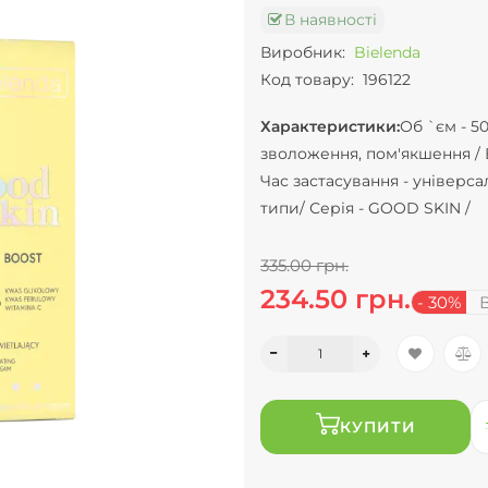
В наявності
Виробник:
Bielenda
Код товару:
196122
Характеристики:
Об `єм -
50
зволоження, пом'якшення /
Час застасування -
універса
типи/
Серія -
GOOD SKIN /
335.00 грн.
234.50 грн.
- 30%
В
КУПИТИ