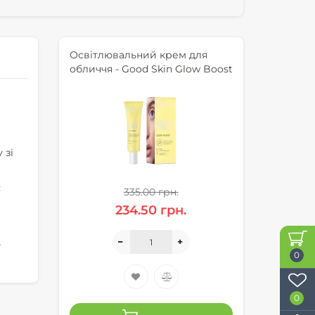
Освітлювальний крем для
обличчя - Good Skin Glow Boost
 зі
є
335.00 грн.
234.50 грн.
–
0
0