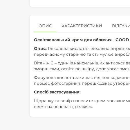
ОПИС
ХАРАКТЕРИСТИКИ
ВІДГУКИ
Освітлювальний крем для обличчя - GOO
Опис:
Гліколева кислота - ідеально вирівнює
передчасному старінню та стимулює виробл
Вітамін С – один із найсильніших антиоксид
зморшками, освітлює шкіру, допомагає зме
Ферулова кислота захищає від пошкодження
процес фотостаріння, перешкоджає утворен
Спосіб застосування:
Щоранку та вечір наносите крем масажними 
відмінна основа під макіяж.