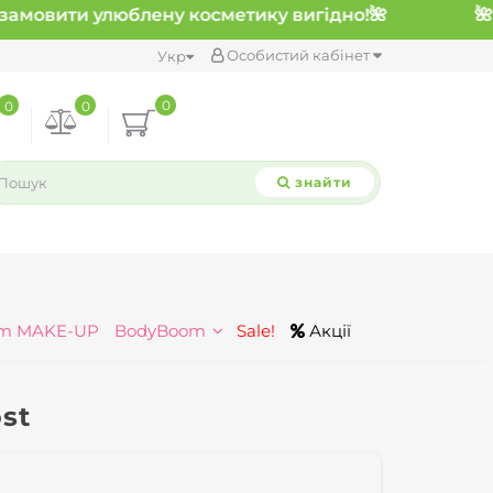
замовити улюблену косметику вигідно!
🌺
Особистий кабінет
Укр
0
0
0
знайти
m MAKE-UP
BodyBoom
Sale!
Акції
st