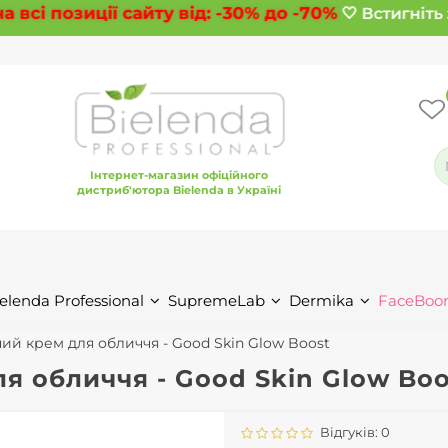
всі позиції сайту від:
-30%
до
-70%
🤍 Встигніть 
Інтернет-магазин офіційного
дистриб'ютора Bielenda в Україні
elenda Professional
SupremeLab
Dermika
FaceBoo
ий крем для обличчя - Good Skin Glow Boost
я обличчя - Good Skin Glow Boo
Відгуків: 0