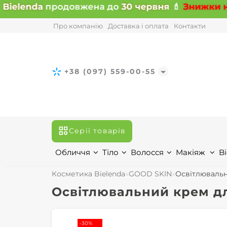
ielenda
продовжена до
30 червня
💄
Знижки на 
Про компанію
Доставка і оплата
Контакти
+38 (097) 559-00-55
Серії товарів
Обличчя
Тіло
Волосся
Макіяж
Bi
Косметика Bielenda
GOOD SKIN
Освітлювальн
Освітлювальний крем дл
-30%