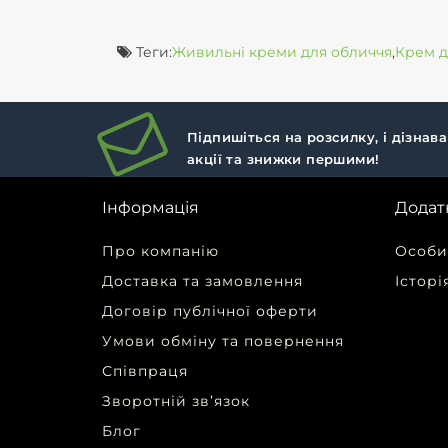
Теги:
Живильні креми для обличчя
,
Крем д
Підпишіться на розсилку, і дізнав
акції та знижки першими!
Інформація
Додат
Про компанію
Особи
Доставка та замовлення
Історі
Договір публічної оферти
Умови обміну та повернення
Співпраця
Зворотній зв’язок
Блог