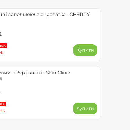
а і заповнююча сироватка - CHERRY
2
-30%
Купити
н.
ий набір (салат) - Skin Clinic
l
2
31%
Купити
н.