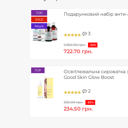
TOP
Подарунковий набір анти-а
SALE
Акція
3
1,060.00 грн.
-32%
722.70 грн.
TOP
Освітлювальна сироватка з
Good Skin Glow Boost
2
335.00 грн.
-30%
234.50 грн.