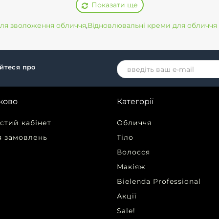
Показати ще
ля зволоження обличчя
,
Відновлювальні креми для обличчя
айтеся про
ково
Категорії
стий кабінет
Обличчя
я замовлень
Тіло
Волосся
Макіяж
Bielenda Professional
Акції
Sale!