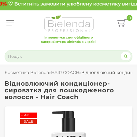
0%
🤍 Встигніть замовити улюблену косметику вигідн
0
Інтернет-магазин офіційного
дистриб'ютора Bielenda в Україні
Косметика Bielenda
HAIR COACH
Відновлюючий кондиціон
Відновлюючий кондиціонер-
сироватка для пошкодженого
волосся - Hair Coach
-64%
SALE