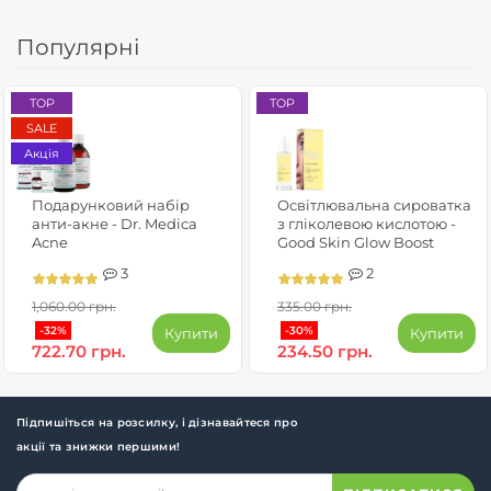
Популярні
TOP
TOP
SALE
Акція
Подарунковий набір
Освітлювальна сироватка
анти-акне - Dr. Medica
з гліколевою кислотою -
Acne
Good Skin Glow Boost
3
2
1,060.00 грн.
335.00 грн.
-32%
-30%
Купити
Купити
722.70 грн.
234.50 грн.
Підпишіться на розсилку, і дізнавайтеся про
акції та знижки першими!