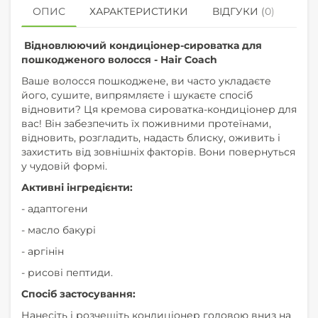
ОПИС
ХАРАКТЕРИСТИКИ
ВІДГУКИ (0)
КУ
Відновлюючий кондиціонер-сироватка для
пошкодженого волосся - Hair Coach
Ваше волосся пошкоджене, ви часто укладаєте
його, сушите, випрямляєте і шукаєте спосіб
відновити? Ця кремова сироватка-кондиціонер для
вас! Він забезпечить їх поживними протеїнами,
відновить, розгладить, надасть блиску, оживить і
захистить від зовнішніх факторів. Вони повернуться
у чудовій формі.
Активні інгредієнти:
-
адаптогени
-
масло бакурі
-
аргінін
-
рисові пептиди.
Спосіб застосування:
Нанесіть і розчешіть кондиціонер головою вниз на