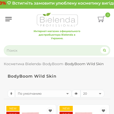
0%
🤍 Встигніть замовити улюблену косметику вигід
0
Интернет-магазин официального
дистрибьютора Bielenda в
Украине.
Косметика Bielenda
BodyBoom
BodyBoom Wild Skin
BodyBoom Wild Skin
NEW
NEW