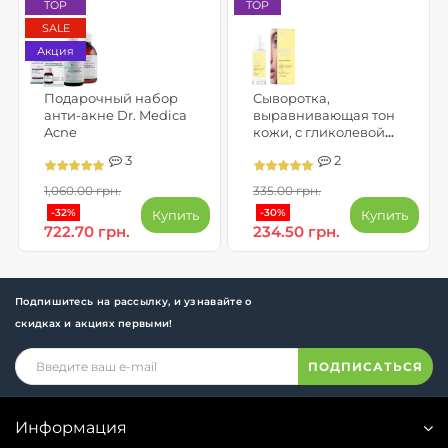
TOP
TOP
SALE
Акция
Подарочный набор
Сыворотка,
анти-акне Dr. Medica
выравнивающая тон
Acne
кожи, с гликолевой
кислотой, витамином С
3
2
и феруловой кислотой -
GOOD SKIN GLOW
1,060.00 грн.
335.00 грн.
BOOST
-32%
-30%
Купить
Купить
722.70 грн.
234.50 грн.
Подпишитесь на рассылку, и узнавайте о
скидках и акциях первыми!
ПОДПИСАТЬСЯ
Информация