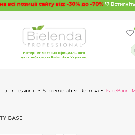
всі позиції сайту від:
-30%
до
-70%
🤍 Встигніть 
Интернет-магазин официального
дистрибьютора Bielenda в Украине.
nda Professional
SupremeLab
Dermika
FaceBoom 
TY BASE