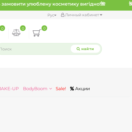
замовити улюблену косметику вигідно!
🌺
Личный кабинет
Рус
0
0
0
найти
MAKE-UP
BodyBoom
Sale!
Акции