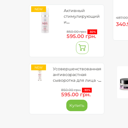
Soothing Algae
NEW
Fase Mask
Активный
стимулирующий
487.00
и
340.
успокаивающий
850.00 грн.
-30%
крем для лица –
595.00 грн.
RETI 5GFs
NEW
Усовершенствованная
антивозрастная
сыворотка для лица -
Reti 5GFs
850.00 грн.
-30%
595.00 грн.
Купить