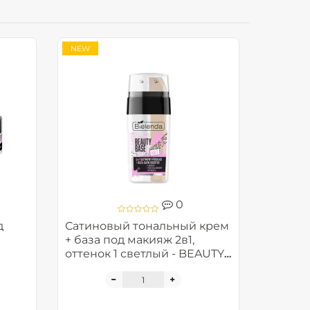
NEW
0
д
Сатиновый тональный крем
+ база под макияж 2в1,
оттенок 1 светлый - BEAUTY
BASE