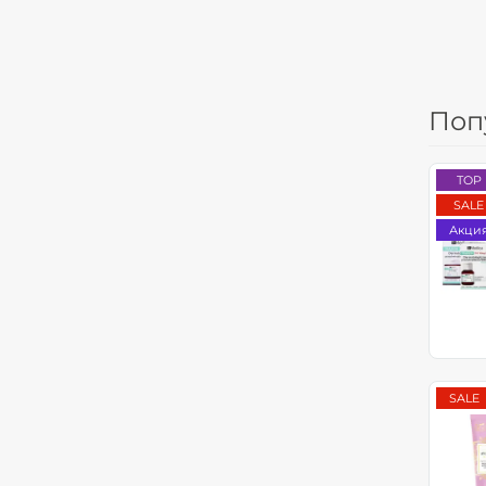
Поп
TOP
SALE
Акци
SALE