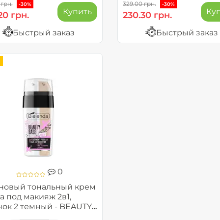
 грн.
329.00 грн.
-30%
-30%
Купить
Ку
20 грн.
230.30 грн.
Быстрый заказ
Быстрый заказ
0
новый тональный крем
а под макияж 2в1,
нок 2 темный - BEAUTY
E