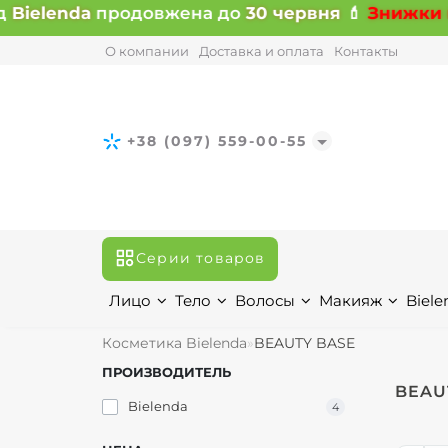
Bielenda
продовжена до
30 червня
💄
Знижки на 
О компании
Доставка и оплата
Контакты
+38 (097) 559-00-55
Серии товаров
Лицо
Тело
Волосы
Макияж
Biele
Косметика Bielenda
BEAUTY BASE
ПРОИЗВОДИТЕЛЬ
BEAU
Bielenda
4