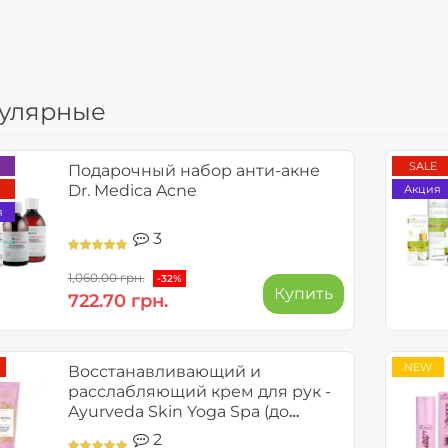
улярные
SALE
Подарочный набор анти-акне
Dr. Medica Acne
Акция
я
3
1,060.00 грн.
-32%
Купить
722.70 грн.
NEW
Восстанавливающий и
расслабляющий крем для рук -
Ayurveda Skin Yoga Spa (до
09.2026)
2