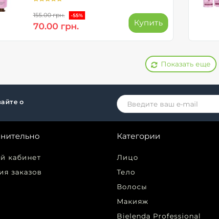
155.00 грн.
-55%
Купить
70.00 грн.
Показать еще
айте о
нительно
Категории
й кабинет
Лицо
ия заказов
Тело
Волосы
Макияж
Bielenda Professional