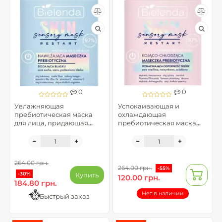
0
0
Увлажняющая
Успокаивающая и
пребиотическая маска
охлаждающая
для лица, придающая
пребиотическая маска
сияние - SKIN RESTART
для лица - SKIN RESTART
SENSORY MASK
SENSORY MASK
264.00 грн.
264.00 грн.
-55%
-30%
Купить
120.00 грн.
184.80 грн.
Нет в наличии
Быстрый заказ