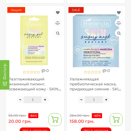
Акция
SALE
Фильтр
0
0
Разглаживающий
Увлажняющая
энзимный пилинг,
пребиотическая маска,
освежающий кожу - SKIN
придающая сияние - SKIN
RESTART SENSORY PEEL
RESTART SENSORY MASK
(помятая упаковка)
55.00 грн.
264.00 грн.
-64%
-40%
20.00 грн.
158.00 грн.
Нет в наличии
Нет в наличии