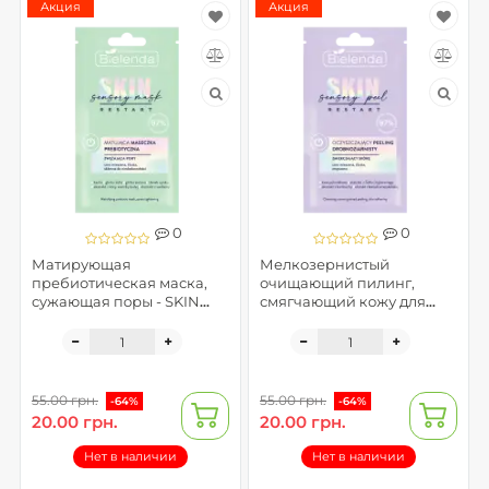
Акция
Акция
0
0
Матирующая
Мелкозернистый
пребиотическая маска,
очищающий пилинг,
сужающая поры - SKIN
смягчающий кожу для
RESTART SENSORY MASK
лица - SKIN RESTART
SENSORY PEELING
55.00 грн.
55.00 грн.
-64%
-64%
20.00 грн.
20.00 грн.
Нет в наличии
Нет в наличии