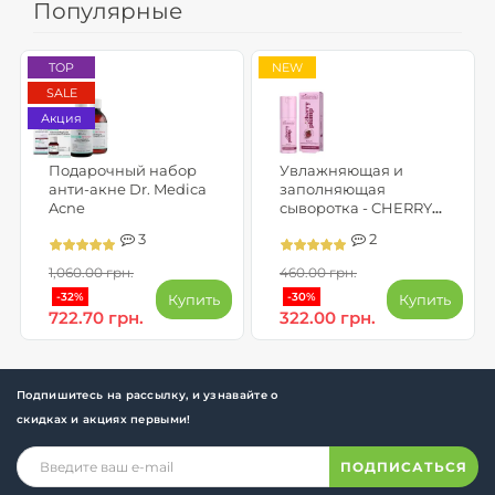
Популярные
TOP
NEW
SALE
Акция
Подарочный набор
Увлажняющая и
анти-акне Dr. Medica
заполняющая
Acne
сыворотка - CHERRY
PLUMP
3
2
1,060.00 грн.
460.00 грн.
-32%
-30%
Купить
Купить
722.70 грн.
322.00 грн.
Подпишитесь на рассылку, и узнавайте о
скидках и акциях первыми!
ПОДПИСАТЬСЯ