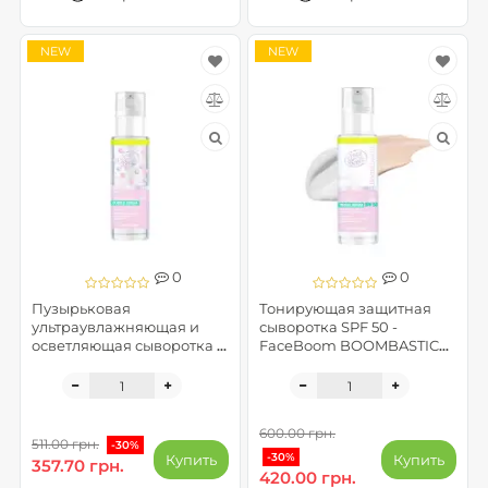
NEW
NEW
0
0
Пузырьковая
Тонирующая защитная
ультраувлажняющая и
сыворотка SPF 50 -
осветляющая сыворотка -
FaceBoom BOOMBASTIC
FaceBoom BOOMBASTIC
LAB
LAB
600.00 грн.
511.00 грн.
-30%
-30%
Купить
Купить
357.70 грн.
420.00 грн.