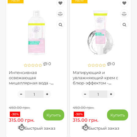
NEW
NEW
0
0
Интенсивная
Матирующий и
освежающая
увлажняющий крем с
мицеллярная вода -
блюр-эффектом -
FaceBoom BOOMBASTIC
FaceBoom BOOMBASTIC
LAB
LAB
450.00 грн.
450.00 грн.
-30%
-30%
Купить
Купить
315.00 грн.
315.00 грн.
Быстрый заказ
Быстрый заказ