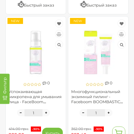
Быстрый заказ
Быстрый заказ
NEW
NEW
Фильтр
0
0
Успокаивающая
Многофункциональный
микропена для умывания
энзимный пилинг -
лица - FaceBoom
Faceboom BOOMBASTIC
BOOMBASTIC LAB
LAB
414.00 грн.
362.00 грн.
-30%
-30%
Купить