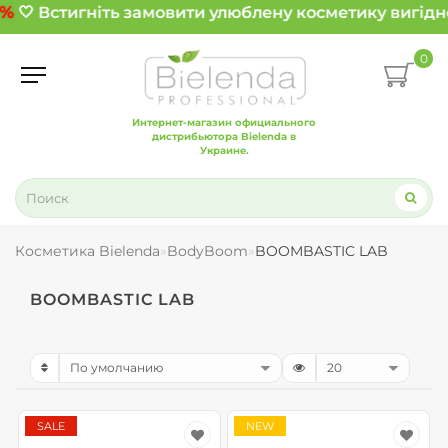
%
🤍 Встигніть замовити улюблену косметику вигідно
0
Интернет-магазин официального
дистрибьютора Bielenda в
Украине.
Косметика Bielenda
BodyBoom
BOOMBASTIC LAB
BOOMBASTIC LAB
SALE
NEW