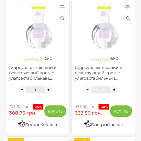
0
0
Гидроувлажняющий и
Гидроувлажняющий и
осветляющий крем с
осветляющий крем с
ультрастабильным
ультрастабильным
витамином С - FaceBoom
витамином С - FaceBoom
BOOMBASTIC LAB
BOOMBASTIC LAB
(помятая упаковка)
475.00 грн.
475.00 грн.
-35%
-30%
Купить
Купить
308.75 грн.
332.50 грн.
Быстрый заказ
Быстрый заказ