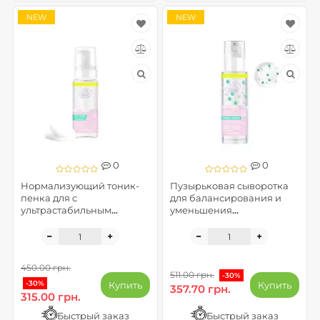
NEW
NEW
0
0
Нормализующий тоник-
Пузырьковая сыворотка
пенка для с
для балансирования и
ультрастабильным
уменьшения
витамином С - FaceBoom
несовершенств -
BOOMBASTIC LAB
FaceBoom BOOMBASTIC
LAB
450.00 грн.
511.00 грн.
-30%
-30%
Купить
Купить
357.70 грн.
315.00 грн.
Быстрый заказ
Быстрый заказ