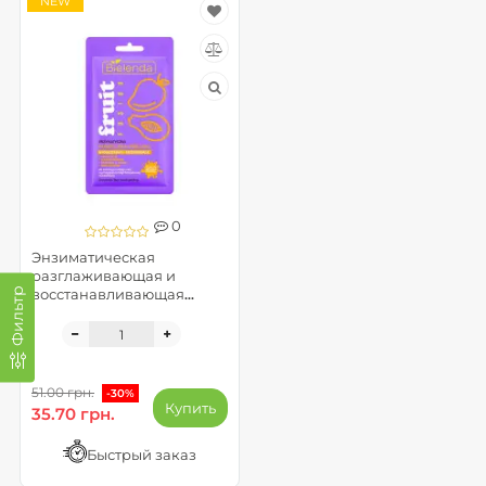
NEW
0
Энзиматическая
разглаживающая и
Фильтр
восстанавливающая
маска-пилинг - FRUIT
FUSION
51.00 грн.
-30%
Купить
35.70 грн.
Быстрый заказ