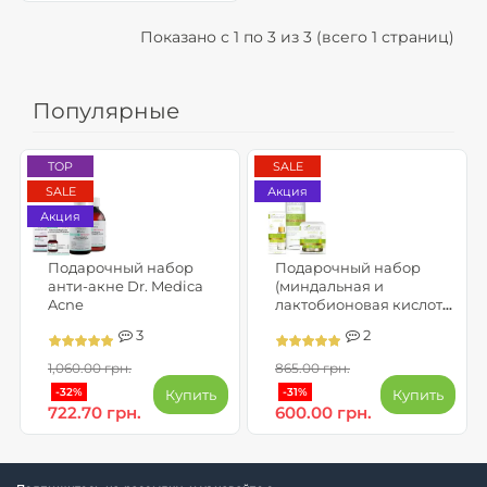
Показано с 1 по 3 из 3 (всего 1 страниц)
Популярные
TOP
SALE
SALE
Акция
Акция
Подарочный набор
Подарочный набор
анти-акне Dr. Medica
(миндальная и
Acne
лактобионовая кислота)
салат - SKIN CLINIC
3
2
PROFESSIONAL
1,060.00 грн.
865.00 грн.
-32%
-31%
Купить
Купить
722.70 грн.
600.00 грн.