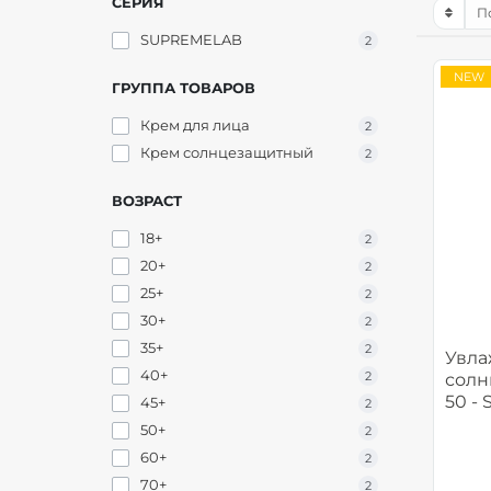
СЕРИЯ
SUPREMELAB
2
NEW
ГРУППА ТОВАРОВ
Крем для лица
2
Крем солнцезащитный
2
ВОЗРАСТ
18+
2
20+
2
25+
2
30+
2
35+
2
Увл
40+
2
солн
50 -
45+
2
50+
2
60+
2
70+
2