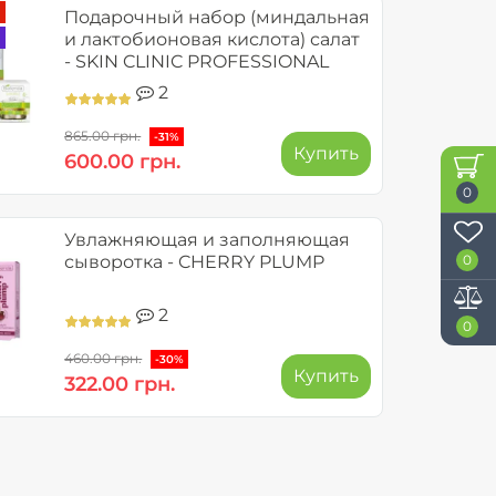
Подарочный набор (миндальная
и лактобионовая кислота) салат
- SKIN CLINIC PROFESSIONAL
2
865.00 грн.
-31%
Купить
600.00 грн.
0
Увлажняющая и заполняющая
0
сыворотка - CHERRY PLUMP
2
0
460.00 грн.
-30%
Купить
322.00 грн.