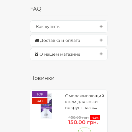
FAQ
Как купить
Доставка и оплата
О нашем магазине
Новинки
TOP
Омолаживающий
SALE
крем для кожи
вокруг глаз с
коллагеном и
400.00 грн.
-63%
витамином С -
150.00 грн.
Neuro Collagen
(до 09.2026)