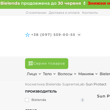
ielenda
продовжена до
30 червня
💄
Знижки на в
О компании
Доставка и оплата
Контакты
+38 (097) 559-00-55
Серии товаров
Лицо
Тело
Волосы
Макияж
Biele
Косметика Bielenda
SupremeLab
Sun Protect
ПРОИЗВОДИТЕЛЬ
Sun P
Bielenda
2