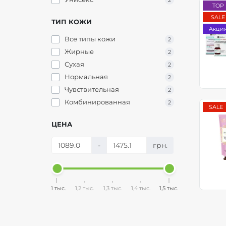
2
TOP
SALE
ТИП КОЖИ
Акци
Все типы кожи
2
Жирные
2
Сухая
2
Нормальная
2
Чувствительная
2
Комбинированная
2
SALE
ЦЕНА
-
грн.
1,1 тыс.
1,2 тыс.
1,3 тыс.
1,4 тыс.
1,5 тыс.