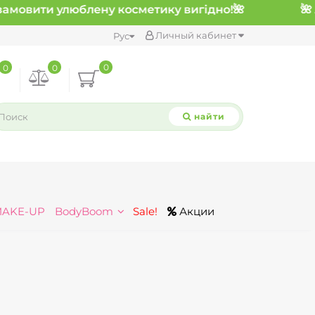
амовити улюблену косметику вигідно!
🌺
Личный кабинет
Рус
0
0
0
найти
MAKE-UP
BodyBoom
Sale!
Акции