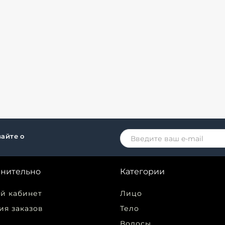
айте о
нительно
Категории
й кабинет
Лицо
ия заказов
Тело
Волосы