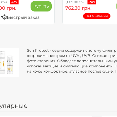
0 грн.
1,089.00 грн.
-49%
-30%
Купить
00 грн.
762.30 грн.
Нет в наличии
Быстрый заказ
Sun Protect - серия содержит систему фильт
широким спектром от UVA , UVB. Снижает ри
фото старения. Обладает дополнительными 
успокаивающие и смягчающие компоненты. Не
на коже комфортное, атласное послевкусие. 
улярные