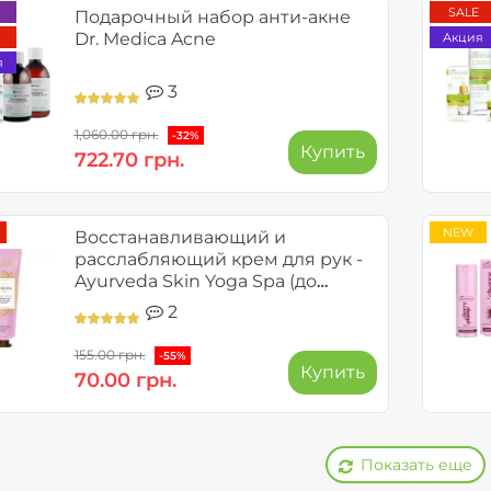
SALE
Подарочный набор анти-акне
Dr. Medica Acne
Акция
я
3
1,060.00 грн.
-32%
Купить
722.70 грн.
NEW
Восстанавливающий и
расслабляющий крем для рук -
Ayurveda Skin Yoga Spa (до
09.2026)
2
155.00 грн.
-55%
Купить
70.00 грн.
Показать еще