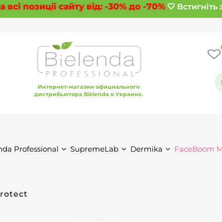
сі позиції сайту від:
-30%
до
-70%
🤍 Встигніть з
Интернет-магазин официального
дистрибьютора Bielenda в Украине.
nda Professional
SupremeLab
Dermika
FaceBoom 
rotect