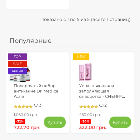
Показано с 1 по 5 из 5 (всего 1 страниц)
Популярные
TOP
NEW
SALE
Акция
Подарочный набор
Увлажняющая и
анти-акне Dr. Medica
заполняющая
Acne
сыворотка - CHERRY
PLUMP
3
2
1,060.00 грн.
460.00 грн.
-32%
-30%
Купить
Купить
722.70 грн.
322.00 грн.