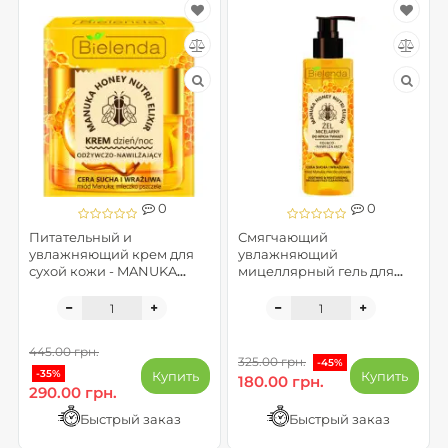
0
0
Питательный и
Смягчающий
увлажняющий крем для
увлажняющий
сухой кожи - MANUKA
мицеллярный гель для
HONEY
умывания лица - MANUKA
HONEY
445.00 грн.
325.00 грн.
-45%
-35%
Купить
Купить
180.00 грн.
290.00 грн.
Быстрый заказ
Быстрый заказ