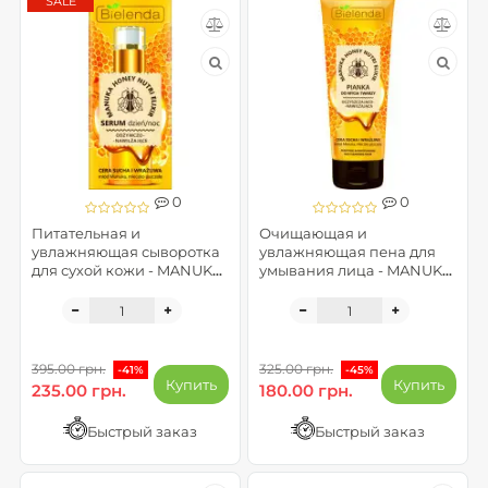
SALE
0
0
Питательная и
Очищающая и
увлажняющая сыворотка
увлажняющая пена для
для сухой кожи - MANUKA
умывания лица - MANUKA
HONEY
HONEY
395.00 грн.
325.00 грн.
-41%
-45%
Купить
Купить
235.00 грн.
180.00 грн.
Быстрый заказ
Быстрый заказ