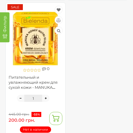
SALE
Фильтр
0
Питательный и
увлажняющий крем для
сухой кожи - MANUKA
HONEY (помятая
упаковка)
445.00 грн.
-55%
200.00 грн.
Нет в наличии