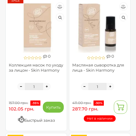
SALE
0
0
Коллекция масок по уходу
Масляная сыворотка для
за лицом - Skin Harmony
лица - Skin Harmony
157.00 грн.
411.00 грн.
-35%
-30%
Купить
102.05 грн.
287.70 грн.
Нет в наличии
Быстрый заказ