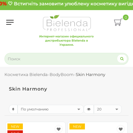
0%
🤍 Встигніть замовити улюблену косметику вигідн
0
Интернет-магазин официального
дистрибьютора Bielenda в
Украине.
Косметика Bielenda
BodyBoom
Skin Harmony
Skin Harmony
NEW
NEW