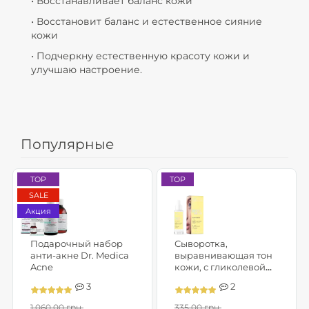
• Восстанавливает баланс кожи
• Восстановит баланс и естественное сияние
кожи
• Подчеркну естественную красоту кожи и
улучшаю настроение.
Популярные
TOP
TOP
SALE
Акция
Подарочный набор
Сыворотка,
анти-акне Dr. Medica
выравнивающая тон
Acne
кожи, с гликолевой
кислотой, витамином С
3
2
и феруловой кислотой -
GOOD SKIN GLOW
1,060.00 грн.
335.00 грн.