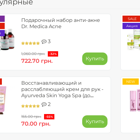
улярные
SALE
Подарочный набор анти-акне
Dr. Medica Acne
Акция
я
3
1,060.00 грн.
-32%
Купить
722.70 грн.
NEW
Восстанавливающий и
расслабляющий крем для рук -
Ayurveda Skin Yoga Spa (до
09.2026)
2
155.00 грн.
-55%
Купить
70.00 грн.