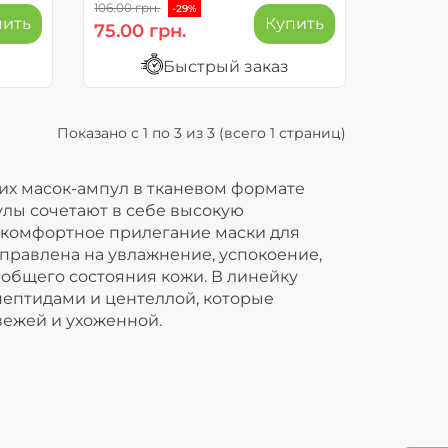
106.00 грн.
-29%
пить
Купить
75.00 грн.
Быстрый заказ
Показано с 1 по 3 из 3 (всего 1 страниц)
их масок-ампул в тканевом формате
улы сочетают в себе высокую
 комфортное прилегание маски для
правлена на увлажнение, успокоение,
общего состояния кожи. В линейку
 пептидами и центеллой, которые
вежей и ухоженной.