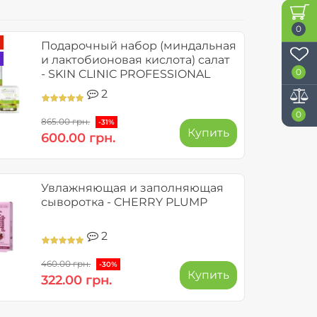
0
Подарочный набор (миндальная
и лактобионовая кислота) салат
0
- SKIN CLINIC PROFESSIONAL
2
0
865.00 грн.
-31%
Купить
600.00 грн.
Увлажняющая и заполняющая
сыворотка - CHERRY PLUMP
2
460.00 грн.
-30%
Купить
322.00 грн.