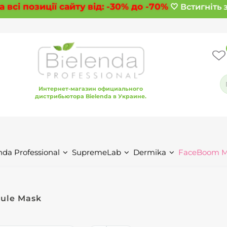
сі позиції сайту від:
-30%
до
-70%
🤍 Встигніть з
Интернет-магазин официального
дистрибьютора Bielenda в Украине.
nda Professional
SupremeLab
Dermika
FaceBoom 
ule Mask