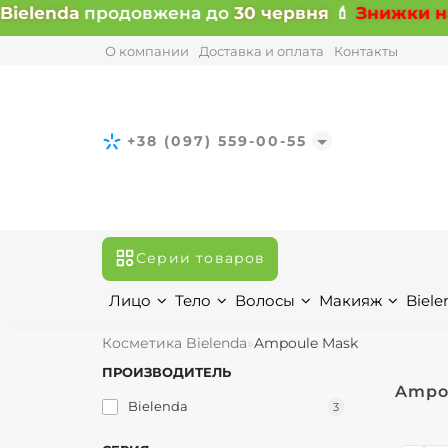
ielenda
продовжена до
30 червня
💄
Знижки на в
О компании
Доставка и оплата
Контакты
+38 (097) 559-00-55
Серии товаров
Лицо
Тело
Волосы
Макияж
Biele
Косметика Bielenda
Ampoule Mask
ПРОИЗВОДИТЕЛЬ
Ampo
Bielenda
3