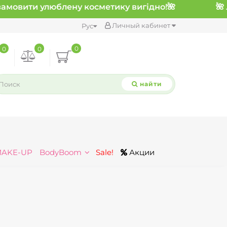
амовити улюблену косметику вигідно!
🌺
Личный кабинет
Рус
0
0
0
найти
MAKE-UP
BodyBoom
Sale!
Акции