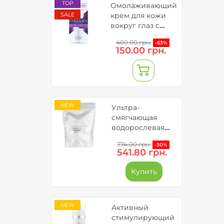
TOP
Омолаживающий
SALE
крем для кожи
вокруг глаз с
коллагеном и
400.00 грн.
-63%
витамином С -
150.00 грн.
Neuro Collagen
(до 09.2026)
NEW
Ультра-
смягчающая
водорослевая
маска для лица с
774.00 грн.
-30%
диатомовой
541.80 грн.
глиной
(запасной блок)
Купить
Bielenda
Professional Ultra
Soothing Algae
NEW
Fase Mask
Активный
стимулирующий