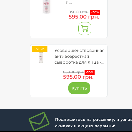
и
успокаивающий
850.00 грн.
-30%
крем для лица –
595.00 грн.
RETI 5GFs
NEW
Усовершенствованная
антивозрастная
сыворотка для лица -
Reti 5GFs
850.00 грн.
-30%
595.00 грн.
Купить
Подпишитесь на рассылку, и узнав
скидках и акциях первыми!