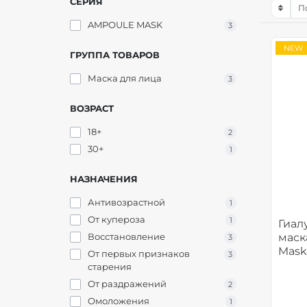
СЕРИЯ
AMPOULE MASK
3
NEW
ГРУППА ТОВАРОВ
Маска для лица
3
ВОЗРАСТ
18+
2
30+
1
НАЗНАЧЕНИЯ
Антивозрастной
1
От купероза
1
Гиал
Восстановление
маск
3
Mask
От первых признаков
3
старения
От раздражений
2
Омоложения
1