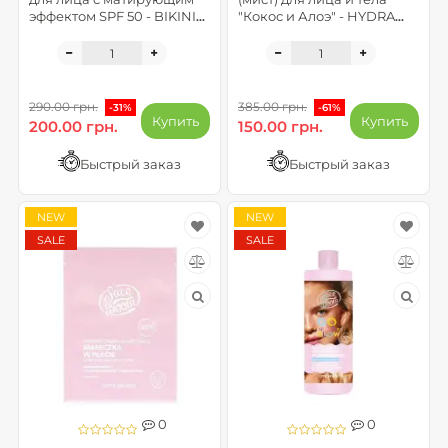
эффектом SPF 50 - BIKINI
"Кокос и Алоэ" - HYDRA
LINE
CARE (до 06.2026)
290.00 грн.
385.00 грн.
-31%
-61%
Купить
Купить
200.00 грн.
150.00 грн.
Быстрый заказ
Быстрый заказ
NEW
NEW
SALE
SALE
0
0