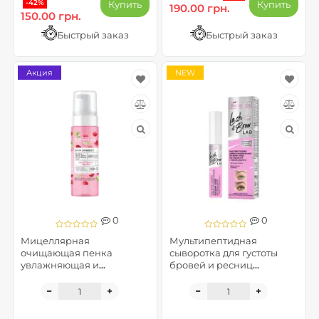
-42%
Купить
Купить
190.00 грн.
150.00 грн.
Быстрый заказ
Быстрый заказ
Акция
NEW
0
0
Мицеллярная
Мультипептидная
очищающая пенка
сыворотка для густоты
увлажняющая и
бровей и ресниц
успокаивающая "Малина"
натуральных и
- ECO SORBET
нарощенных - Lash & Brow
LAB