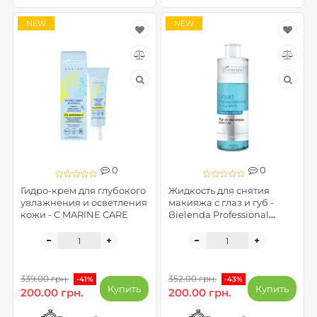
NEW
NEW
0
0
Гидро-крем для глубокого
Жидкость для снятия
увлажнения и осветления
макияжа с глаз и губ -
кожи - C MARINE CARE
Bielenda Professional
Cleansing
339.00 грн.
352.00 грн.
-41%
-43%
Купить
Купить
200.00 грн.
200.00 грн.