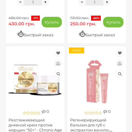
Minerals ( до 07.2026)
485.00 грн.
731.50 грн.
-11%
-66%
Купить
Купить
430.00 грн.
250.00 грн.
Быстрый заказ
Быстрый заказ
NEW
0
0
Разглаживающий
Регенерирующий
дневной крем против
бальзам для губ с
морщин "50+" - Chrono Age
экстрактом ванили,