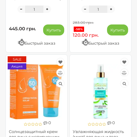
COTTON CANDY - NUTRI
LIP BALM
283.00 грн.
445.00 грн.
-58%
Купить
Купить
120.00 грн.
Быстрый заказ
Быстрый заказ
SALE
Акция
0
0
Солнцезащитный крем
Увлажняющая жидкость
для лица с матирующим
(мист) для лица и тела