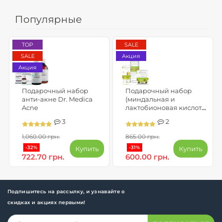
Популярные
TOP
SALE
SALE
Акция
Акция
Подарочный набор
Подарочный набор
анти-акне Dr. Medica
(миндальная и
Acne
лактобионовая кислота)
салат - SKIN CLINIC
3
2
PROFESSIONAL
1,060.00 грн.
865.00 грн.
-32%
-31%
Купить
Купить
722.70 грн.
600.00 грн.
Подпишитесь на рассылку, и узнавайте о
скидках и акциях первыми!