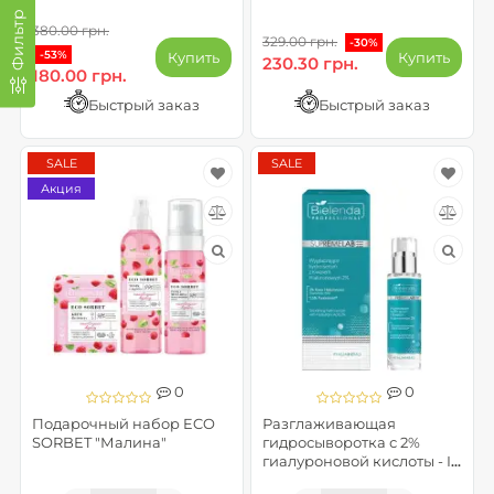
Фильтр
380.00 грн.
329.00 грн.
-30%
-53%
Купить
Купить
230.30 грн.
180.00 грн.
Быстрый заказ
Быстрый заказ
SALE
SALE
Акция
0
0
Подарочный набор ECO
Разглаживающая
SORBET "Малина"
гидросыворотка с 2%
гиалуроновой кислоты - IS
Supremelab Hyalu