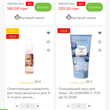
260.00 грн.
336.00 грн.
-31%
-30%
Купить
Купить
180.00 грн.
235.20 грн.
Быстрый заказ
Быстрый заказ
NEW
SALE
SALE
0
0
Осветляющая сыворотка
Очищающий мусс для
для лица день/ночь, для 3–
лица - BLUEBERRY C-TOX
4-го дня цикла
(до 10.2026)
обновления кожи - Go
with the flow