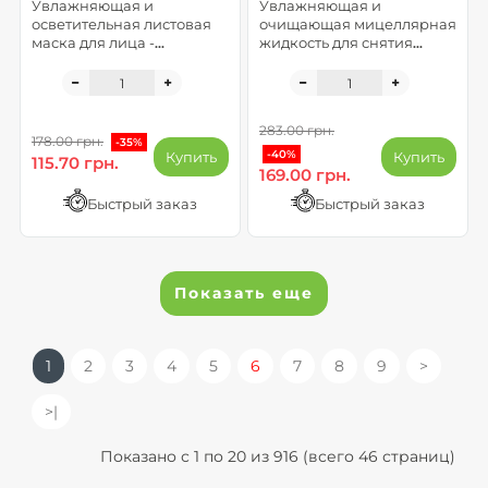
Увлажняющая и
Увлажняющая и
осветительная листовая
очищающая мицеллярная
маска для лица -
жидкость для снятия
Faceboom Basic (срок до
макияжа - Go with the flow
03.2026)
283.00 грн.
178.00 грн.
-35%
-40%
Купить
Купить
115.70 грн.
169.00 грн.
Быстрый заказ
Быстрый заказ
Показать еще
1
2
3
4
5
6
7
8
9
>
>|
Показано с 1 по 20 из 916 (всего 46 страниц)