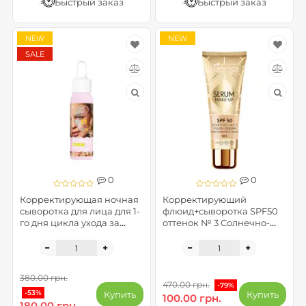
Быстрый заказ
Быстрый заказ
NEW
NEW
SALE
0
0
Корректирующая ночная
Корректирующий
сыворотка для лица для 1-
флюид+сыворотка SPF50
го дня цикла ухода за
оттенок № 3 Солнечно-
кожей - Go with the flow
бежевый SERUM MAKE-UP
(до 07.2026)
380.00 грн.
470.00 грн.
-79%
-53%
Купить
Купить
100.00 грн.
180.00 грн.