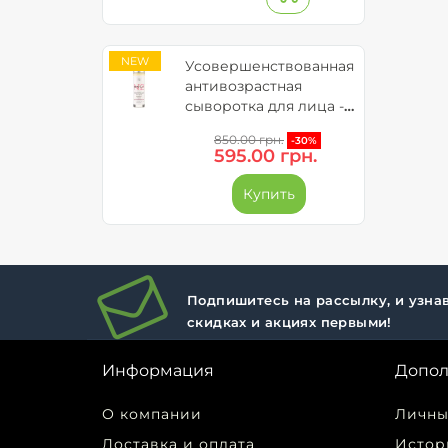
NEW
Усовершенствованная
антивозрастная
сыворотка для лица -
Reti 5GFs
850.00 грн.
-30%
595.00 грн.
Купить
Подпишитесь на рассылку, и узнав
скидках и акциях первыми!
Информация
Допол
О компании
Личны
Доставка и оплата
Истор