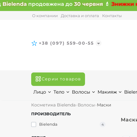
Bielenda
продовжена до
30 червня
💄
Знижки на 
О компании
Доставка и оплата
Контакты
+38 (097) 559-00-55
Серии товаров
Лицо
Тело
Волосы
Макияж
Biele
Косметика Bielenda
Волосы
Маски
ПРОИЗВОДИТЕЛЬ
Маски
Bielenda
4