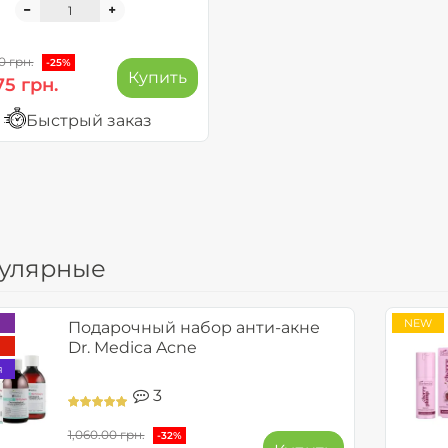
0 грн.
-25%
Купить
75 грн.
Быстрый заказ
улярные
NEW
Подарочный набор анти-акне
Dr. Medica Acne
я
3
1,060.00 грн.
-32%