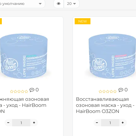
NEW
0
0
жняющая озоновая
Восстанавливающая
 - уход - HairBoom
озоновая маска - уход -
ON
HairBoom O3ZON