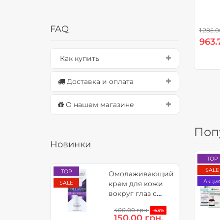
FAQ
1,285.0
963.
Как купить
Доставка и оплата
О нашем магазине
Поп
Новинки
TOP
SALE
TOP
Омолаживающий
Акци
SALE
крем для кожи
вокруг глаз с
коллагеном и
400.00 грн.
-63%
витамином С -
150.00 грн.