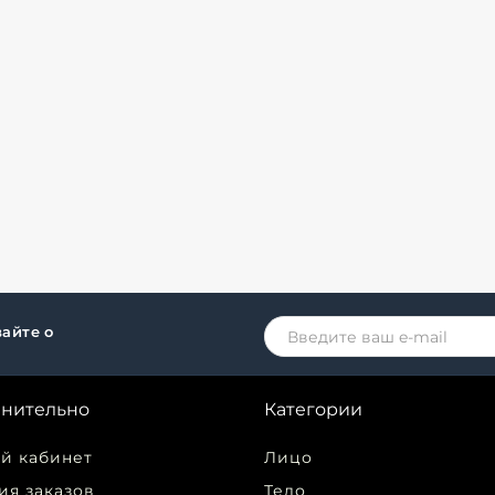
айте о
нительно
Категории
й кабинет
Лицо
ия заказов
Тело