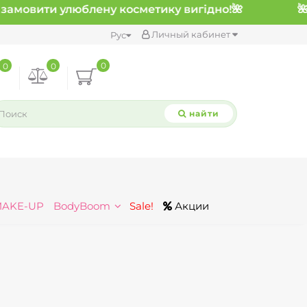
замовити улюблену косметику вигідно!
🌺
Личный кабинет
Рус
0
0
0
найти
MAKE-UP
BodyBoom
Sale!
Акции