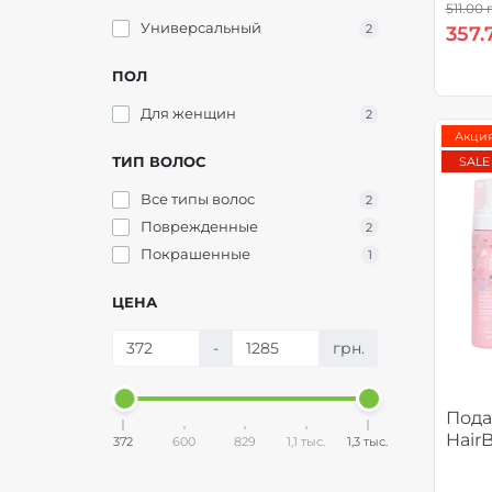
511.00 
Универсальный
2
357.
ПОЛ
Для женщин
2
Акци
ТИП ВОЛОС
SALE
Все типы волос
2
Поврежденные
2
Покрашенные
1
ЦЕНА
-
грн.
Пода
Hair
372
600
829
1,1 тыс.
1,3 тыс.