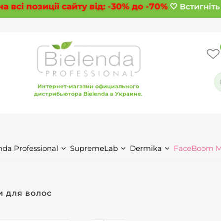
всі позиції сайту від:
-30%
до
-70%
🤍 Встигніть 
Интернет-магазин официального
дистрибьютора Bielenda в Украине.
nda Professional
SupremeLab
Dermika
FaceBoom 
 для волос