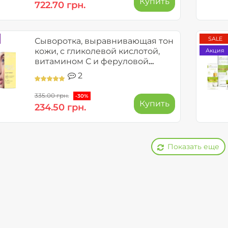
Купить
722.70 грн.
SALE
Сыворотка, выравнивающая тон
кожи, с гликолевой кислотой,
Акция
витамином С и феруловой
кислотой - GOOD SKIN GLOW
2
BOOST
335.00 грн.
-30%
Купить
234.50 грн.
Показать еще