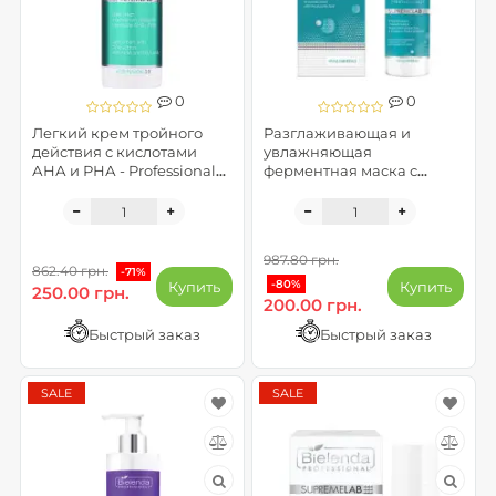
0
0
Легкий крем тройного
Разглаживающая и
действия с кислотами
увлажняющая
АНА и РНА - Professional
ферментная маска с
SupremeLab Acid Fusion
гиалуроновой кислотой -
3.0
IS Supremelab Hyalu
Minerals (до 08.2026)
987.80 грн.
862.40 грн.
-71%
-80%
Купить
Купить
250.00 грн.
200.00 грн.
Быстрый заказ
Быстрый заказ
SALE
SALE