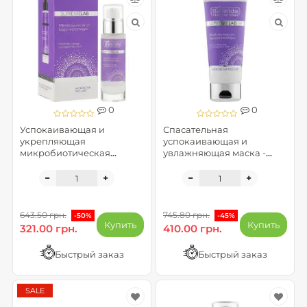
0
0
Успокаивающая и
Спасательная
укрепляющая
успокаивающая и
микробиотическая
увлажняющая маска -
сыворотка - SupremeLab
SupremeLab Microbiome
Microbiome Pro Care
Pro Care ( до 10.2026)
643.50 грн.
745.80 грн.
-50%
-45%
Купить
Купить
321.00 грн.
410.00 грн.
Быстрый заказ
Быстрый заказ
SALE