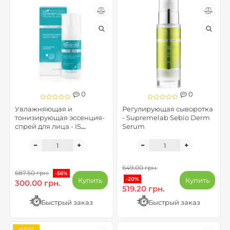
0
0
Увлажняющая и
Регулирующая сыворотка
тонизирующая эссенция-
- Supremelab Sebio Derm
спрей для лица - IS
Serum
Supremelab Hyalu
Minerals (без упаковки)
649.00 грн.
687.50 грн.
-56%
-20%
Купить
Купить
300.00 грн.
519.20 грн.
Быстрый заказ
Быстрый заказ
NEW