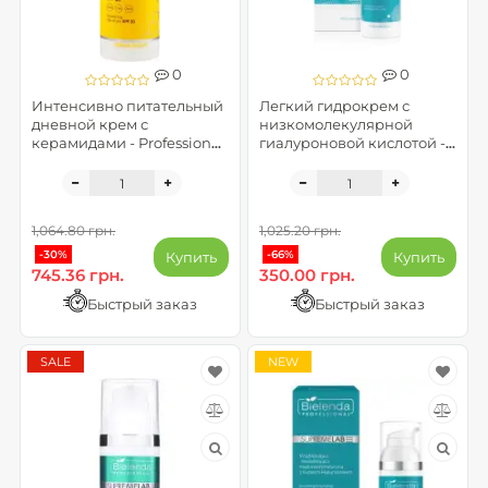
0
0
Интенсивно питательный
Легкий гидрокрем с
дневной крем с
низкомолекулярной
керамидами - Professional
гиалуроновой кислотой -
SupremeLab Barrier
IS Supremelab Hyalu
Renew SPF30 (до 09.2026)
Minerals ( до 10.2026)
1,064.80 грн.
1,025.20 грн.
-30%
-66%
Купить
Купить
745.36 грн.
350.00 грн.
Быстрый заказ
Быстрый заказ
SALE
NEW