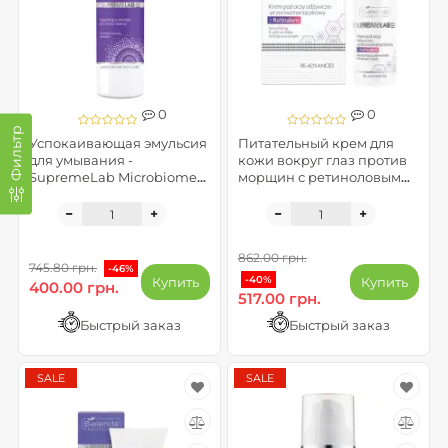
0
0
Фильтр
Успокаивающая эмульсия
Питательный крем для
для умывания -
кожи вокруг глаз против
SupremeLab Microbiome
морщин с ретиноловым
Pro Care ( до 10.2026)
комплексом - Supremelab
Re-Advanced
862.00 грн.
745.80 грн.
-46%
-40%
Купить
Купить
400.00 грн.
517.00 грн.
Быстрый заказ
Быстрый заказ
SALE
SALE