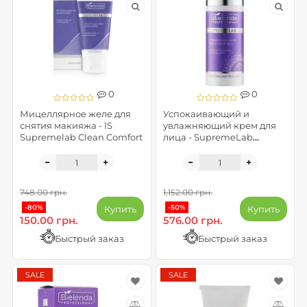
0
0
Мицеллярное желе для
Успокаивающий и
снятия макияжа - IS
увлажняющий крем для
Supremelab Clean Comfort
лица - SupremeLab
Microbiome Pro Care
748.00 грн.
1,152.00 грн.
-80%
-50%
Купить
Купить
150.00 грн.
576.00 грн.
Быстрый заказ
Быстрый заказ
SALE
SALE