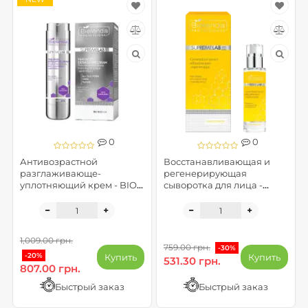
0
0
Антивозрастной
Восстанавливающая и
разглаживающе-
регенерирующая
уплотняющий крем - BIO-
сыворотка для лица -
TECH AGE
SupremeLab Barrier
Renew Restorative And
Regenerating Ceramide
Serum
1,009.00 грн.
759.00 грн.
-30%
-20%
Купить
Купить
531.30 грн.
807.00 грн.
Быстрый заказ
Быстрый заказ