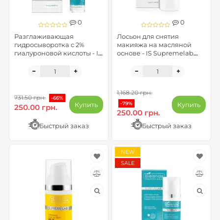
0
0
Разглаживающая
Лосьон для снятия
гидросыворотка с 2%
макияжа на масляной
гиалуроновой кислоты - IS
основе - IS Supremelab
Supremelab Hyalu
Clean Comfort (до 09.2026)
Minerals ( до 07.2026)
1,168.20 грн.
731.50 грн.
-66%
-79%
Купить
Купить
250.00 грн.
250.00 грн.
Быстрый заказ
Быстрый заказ
NEW
SALE