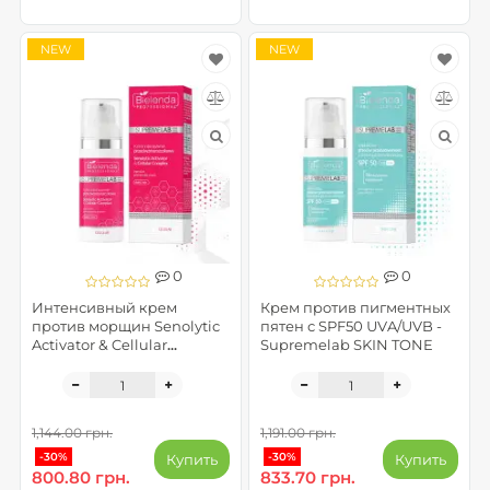
NEW
NEW
0
0
Интенсивный крем
Крем против пигментных
против морщин Senolytic
пятен с SPF50 UVA/UVB -
Activator & Cellular
Supremelab SKIN TONE
Complex - Supremelab
CELLULAR
1,144.00 грн.
1,191.00 грн.
-30%
-30%
Купить
Купить
800.80 грн.
833.70 грн.