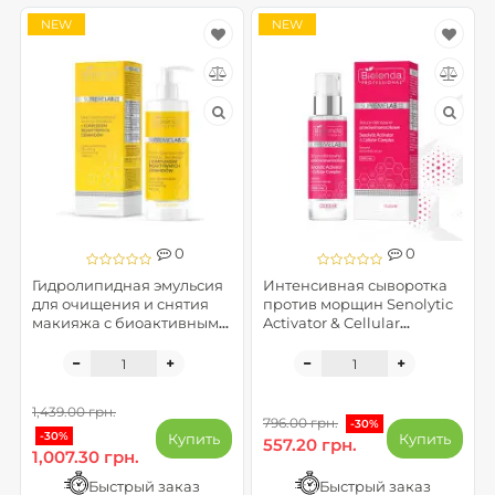
NEW
NEW
0
0
Гидролипидная эмульсия
Интенсивная сыворотка
для очищения и снятия
против морщин Senolytic
макияжа с биоактивным
Activator & Cellular
керамидным комплексом
Complex - Supremelab
- SupremeLab Barrier
CELLULAR
Renew
1,439.00 грн.
796.00 грн.
-30%
-30%
Купить
Купить
557.20 грн.
1,007.30 грн.
Быстрый заказ
Быстрый заказ