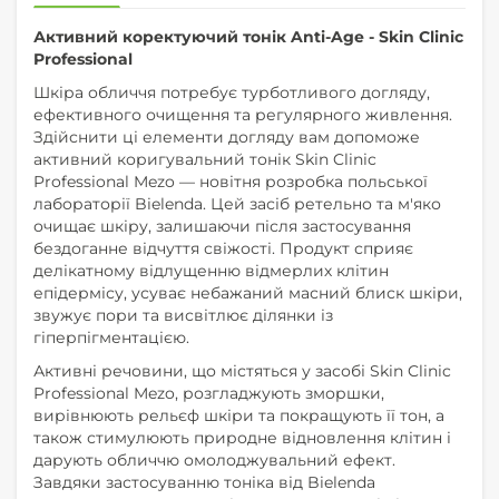
Активний коректуючий тонік Anti-Age - Skin Clinic
Professional
Шкіра обличчя потребує турботливого догляду,
ефективного очищення та регулярного живлення.
Здійснити ці елементи догляду вам допоможе
активний коригувальний тонік Skin Clinic
Professional Mezo — новітня розробка польської
лабораторії Bielenda. Цей засіб ретельно та м'яко
очищає шкіру, залишаючи після застосування
бездоганне відчуття свіжості. Продукт сприяє
делікатному відлущенню відмерлих клітин
епідермісу, усуває небажаний масний блиск шкіри,
звужує пори та висвітлює ділянки із
гіперпігментацією.
Активні речовини, що містяться у засобі Skin Clinic
Professional Mezo, розгладжують зморшки,
вирівнюють рельєф шкіри та покращують її тон, а
також стимулюють природне відновлення клітин і
дарують обличчю омолоджувальний ефект.
Завдяки застосуванню тоніка від Bielenda