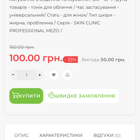
товарів -
тонік для обличчя /
Час застасування -
універсальний/
Стать -
для жінок/
Тип шкіри -
жирна, проблемна /
Серія -
SKIN CLINIC
PROFESSIONAL MEZO /
150.00 грн.
100.00 грн.
- 33%
Вигода
50.00 грн.
КУПИТИ
ШВИДКЕ ЗАМОВЛЕННЯ
ОПИС
ХАРАКТЕРИСТИКИ
ВІДГУКИ (0)
КУ