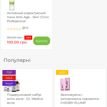
Активний коректуючий
тонік Anti-Age - Skin Clinic
Professional
0
150.00 грн.
-33%
Купити
100.00 грн.
Популярні
TOP
NEW
SALE
Акція
Подарунковий набір
Зволожуюча і
анти-акне - Dr. Medica
заповнююча сироватка -
Acne
CHERRY PLUMP