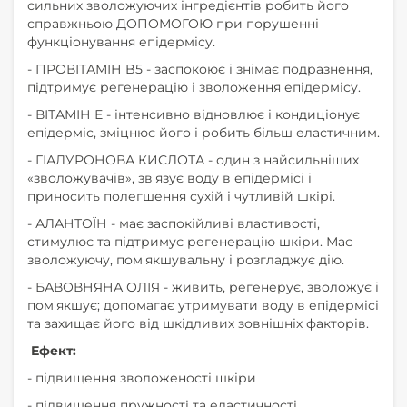
сильних зволожуючих інгредієнтів робить його
справжньою ДОПОМОГОЮ при порушенні
функціонування епідермісу.
- ПРОВІТАМІН B5 - заспокоює і знімає подразнення,
підтримує регенерацію і зволоження епідермісу.
- ВІТАМІН Е - інтенсивно відновлює і кондиціонує
епідерміс, зміцнює його і робить більш еластичним.
- ГІАЛУРОНОВА КИСЛОТА - один з найсильніших
«зволожувачів», зв'язує воду в епідермісі і
приносить полегшення сухій і чутливій шкірі.
- АЛАНТОЇН - має заспокійливі властивості,
стимулює та підтримує регенерацію шкіри. Має
зволожуючу, пом'якшувальну і розгладжує дію.
- БАВОВНЯНА ОЛІЯ - живить, регенерує, зволожує і
пом'якшує; допомагає утримувати воду в епідермісі
та захищає його від шкідливих зовнішніх факторів.
Ефект:
- підвищення зволоженості шкіри
- підвищення пружності та еластичності