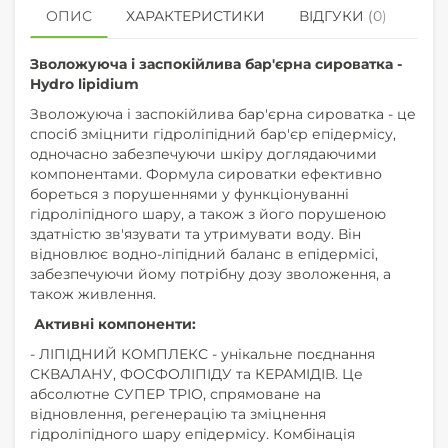
ОПИС
ХАРАКТЕРИСТИКИ
ВІДГУКИ (0)
КУ
Зволожуюча і заспокійлива бар'єрна сироватка -
Hydro lipidium
Зволожуюча і заспокійлива бар'єрна сироватка - це
спосіб зміцнити гідроліпідний бар'єр епідермісу,
одночасно забезпечуючи шкіру доглядаючими
компонентами. Формула сироватки ефективно
бореться з порушеннями у функціонуванні
гідроліпідного шару, а також з його порушеною
здатністю зв'язувати та утримувати воду. Він
відновлює водно-ліпідний баланс в епідермісі,
забезпечуючи йому потрібну дозу зволоження, а
також живлення.
Активні компоненти:
- ЛІПІДНИЙ КОМПЛЕКС - унікальне поєднання
СКВАЛАНУ, ФОСФОЛІПІДУ та КЕРАМІДІВ. Це
абсолютне СУПЕР ТРІО, спрямоване на
відновлення, регенерацію та зміцнення
гідроліпідного шару епідермісу. Комбінація