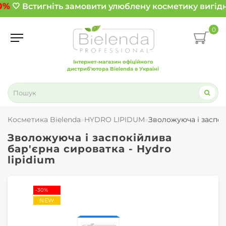
0%
🤍 Встигніть замовити улюблену косметику вигідн
0
Інтернет-магазин офіційного
дистриб'ютора Bielenda в Україні
Косметика Bielenda
HYDRO LIPIDUM
Зволожуюча і заспок
Зволожуюча і заспокійлива
бар'єрна сироватка - Hydro
lipidium
-30%
NEW