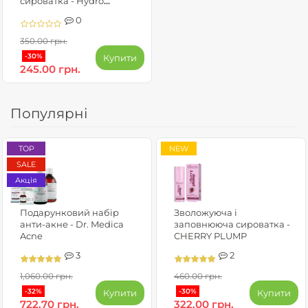
сироватка - Hydro
lipidium
0
350.00 грн.
-30%
Купити
245.00 грн.
Популярні
TOP
NEW
SALE
Акція
Подарунковий набір
Зволожуюча і
анти-акне - Dr. Medica
заповнююча сироватка -
Acne
CHERRY PLUMP
3
2
1,060.00 грн.
460.00 грн.
-32%
-30%
Купити
Купити
722.70 грн.
322.00 грн.