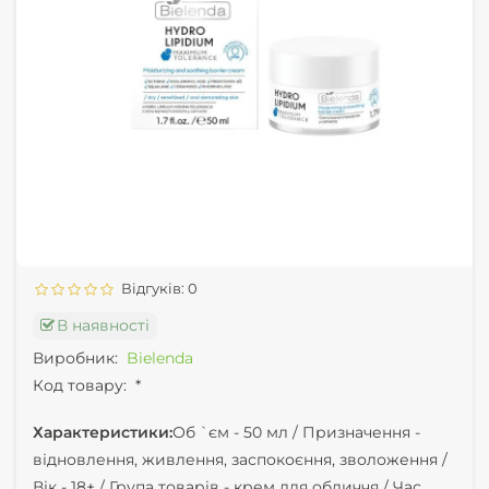
Відгуків: 0
В наявності
Виробник:
Bielenda
Код товару:
*
Характеристики:
Об `єм -
50 мл /
Призначення -
відновлення, живлення, заспокоєння, зволоження /
Вік -
18+ /
Група товарів -
крем для обличчя /
Час