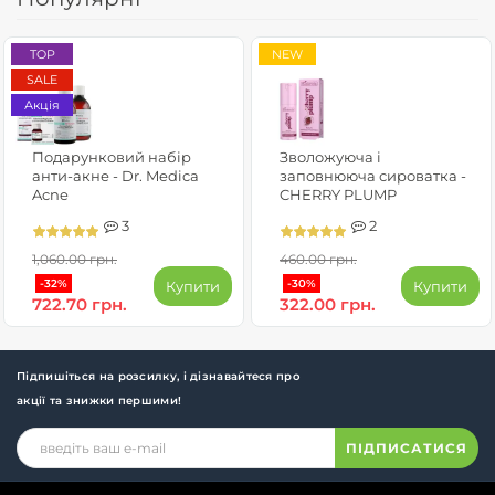
TOP
NEW
SALE
Акція
Подарунковий набір
Зволожуюча і
анти-акне - Dr. Medica
заповнююча сироватка -
Acne
CHERRY PLUMP
3
2
1,060.00 грн.
460.00 грн.
-32%
-30%
Купити
Купити
722.70 грн.
322.00 грн.
Підпишіться на розсилку, і дізнавайтеся про
акції та знижки першими!
ПІДПИСАТИСЯ