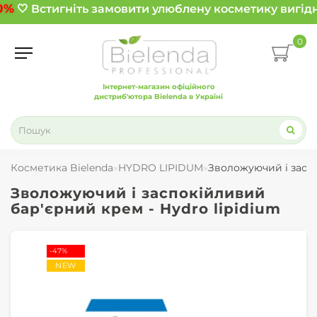
0%
🤍 Встигніть замовити улюблену косметику вигідн
0
Інтернет-магазин офіційного
дистриб'ютора Bielenda в Україні
Косметика Bielenda
HYDRO LIPIDUM
Зволожуючий і заспо
Зволожуючий і заспокійливий
бар'єрний крем - Hydro lipidium
-47%
NEW