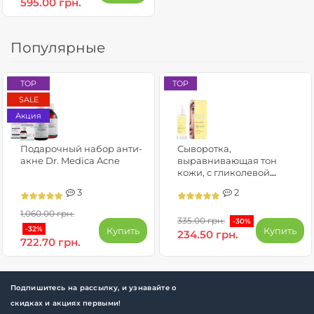
595.00 грн.
Популярные
TOP
TOP
SALE
Акция
Подарочный набор анти-
Сыворотка,
акне Dr. Medica Acne
выравнивающая тон
кожи, с гликолевой
кислотой, витамином С и
3
2
феруловой кислотой -
GOOD SKIN GLOW BOOST
1,060.00 грн.
335.00 грн.
-30%
-32%
Купить
Купить
234.50 грн.
722.70 грн.
Подпишитесь на рассылку, и узнавайте о
скидках и акциях первыми!