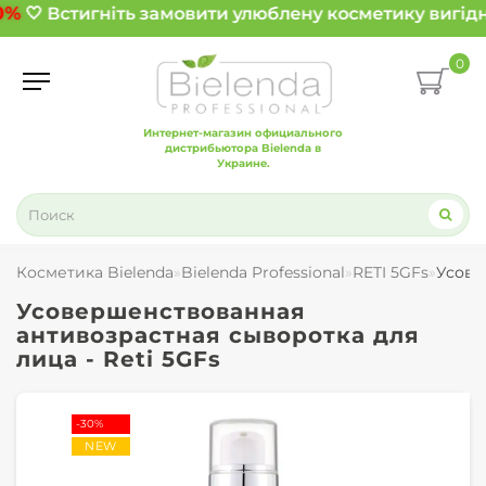
0%
🤍 Встигніть замовити улюблену косметику вигідн
0
Интернет-магазин официального
дистрибьютора Bielenda в
Украине.
Косметика Bielenda
Bielenda Professional
RETI 5GFs
Усове
Усовершенствованная
антивозрастная сыворотка для
лица - Reti 5GFs
-30%
NEW